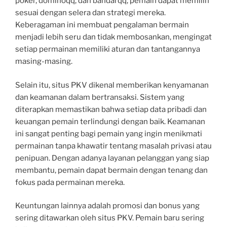
poker, dominoqq, dan bandarqq, pemain dapat memilih
sesuai dengan selera dan strategi mereka.
Keberagaman ini membuat pengalaman bermain
menjadi lebih seru dan tidak membosankan, mengingat
setiap permainan memiliki aturan dan tantangannya
masing-masing.
Selain itu, situs PKV dikenal memberikan kenyamanan
dan keamanan dalam bertransaksi. Sistem yang
diterapkan memastikan bahwa setiap data pribadi dan
keuangan pemain terlindungi dengan baik. Keamanan
ini sangat penting bagi pemain yang ingin menikmati
permainan tanpa khawatir tentang masalah privasi atau
penipuan. Dengan adanya layanan pelanggan yang siap
membantu, pemain dapat bermain dengan tenang dan
fokus pada permainan mereka.
Keuntungan lainnya adalah promosi dan bonus yang
sering ditawarkan oleh situs PKV. Pemain baru sering