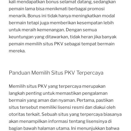
kali mendapatkan bonus selamat datang, sedangkan
pemain lama bisa menikmati berbagai promosi
menarik. Bonus ini tidak hanya meningkatkan modal
bermain tetapi juga memberikan kesempatan lebih
untuk meraih kemenangan. Dengan semua
keuntungan yang ditawarkan, tidak heran jika banyak
pemain memilih situs PKV sebagai tempat bermain
mereka.
Panduan Memilih Situs PKV Terpercaya
Memilih situs PKV yang terpercaya merupakan
langkah penting untuk memastikan pengalaman
bermain yang aman dan nyaman. Pertama, pastikan
situs tersebut memiliki lisensi resmi dan diakui oleh
otoritas terkait. Sebuah situs yang terpercaya biasanya
akan menampilkan informasi tentang lisensinya di
bagian bawah halaman utama. Ini menunjukkan bahwa