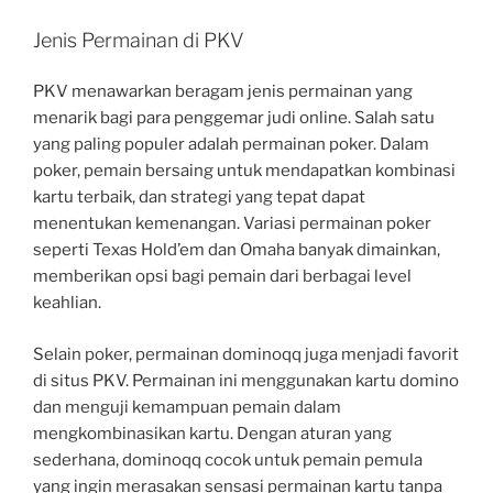
Jenis Permainan di PKV
PKV menawarkan beragam jenis permainan yang
menarik bagi para penggemar judi online. Salah satu
yang paling populer adalah permainan poker. Dalam
poker, pemain bersaing untuk mendapatkan kombinasi
kartu terbaik, dan strategi yang tepat dapat
menentukan kemenangan. Variasi permainan poker
seperti Texas Hold’em dan Omaha banyak dimainkan,
memberikan opsi bagi pemain dari berbagai level
keahlian.
Selain poker, permainan dominoqq juga menjadi favorit
di situs PKV. Permainan ini menggunakan kartu domino
dan menguji kemampuan pemain dalam
mengkombinasikan kartu. Dengan aturan yang
sederhana, dominoqq cocok untuk pemain pemula
yang ingin merasakan sensasi permainan kartu tanpa