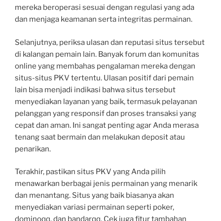
mereka beroperasi sesuai dengan regulasi yang ada
dan menjaga keamanan serta integritas permainan.
Selanjutnya, periksa ulasan dan reputasi situs tersebut
di kalangan pemain lain. Banyak forum dan komunitas
online yang membahas pengalaman mereka dengan
situs-situs PKV tertentu. Ulasan positif dari pemain
lain bisa menjadi indikasi bahwa situs tersebut
menyediakan layanan yang baik, termasuk pelayanan
pelanggan yang responsif dan proses transaksi yang
cepat dan aman. Ini sangat penting agar Anda merasa
tenang saat bermain dan melakukan deposit atau
penarikan.
Terakhir, pastikan situs PKV yang Anda pilih
menawarkan berbagai jenis permainan yang menarik
dan menantang. Situs yang baik biasanya akan
menyediakan variasi permainan seperti poker,
dominoqq, dan bandarqq. Cek juga fitur tambahan