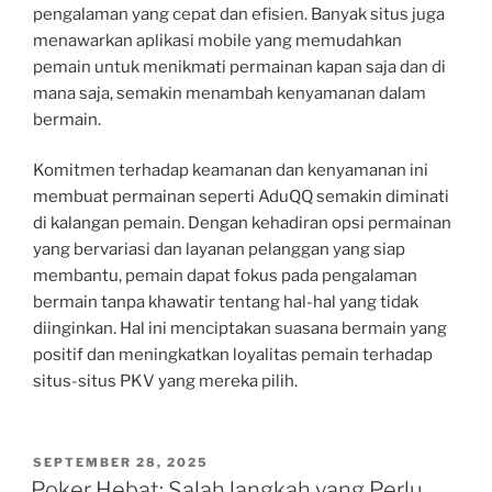
pengalaman yang cepat dan efisien. Banyak situs juga
menawarkan aplikasi mobile yang memudahkan
pemain untuk menikmati permainan kapan saja dan di
mana saja, semakin menambah kenyamanan dalam
bermain.
Komitmen terhadap keamanan dan kenyamanan ini
membuat permainan seperti AduQQ semakin diminati
di kalangan pemain. Dengan kehadiran opsi permainan
yang bervariasi dan layanan pelanggan yang siap
membantu, pemain dapat fokus pada pengalaman
bermain tanpa khawatir tentang hal-hal yang tidak
diinginkan. Hal ini menciptakan suasana bermain yang
positif dan meningkatkan loyalitas pemain terhadap
situs-situs PKV yang mereka pilih.
POSTED
SEPTEMBER 28, 2025
ON
Poker Hebat: Salah langkah yang Perlu