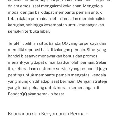
dalam emosi saat mengalami kekalahan. Mengelola
modal dengan baik dapat membantu pemain untuk
tetap dalam permainan lebih lama dan meminimalisir
kerugian, sehingga kesempatan untuk menang akan
semakin terbuka lebar.
Terakhir, pilihlah situs BandarQQ yang terpercaya dan
memiliki reputasi baik di kalangan pemain. Situs yang
handal biasanya menawarkan bonus dan promosi
menarik yang dapat dimanfaatkan oleh pemain. Selain
itu, keberadaan customer service yang responsif juga
penting untuk membantu pemain mengatasi kendala
yang mungkin dihadapi saat bermain. Dengan strategi
yang tepat, peluang untuk meraih kemenangan di
BandarQQ akan semakin besar.
Keamanan dan Kenyamanan Bermain