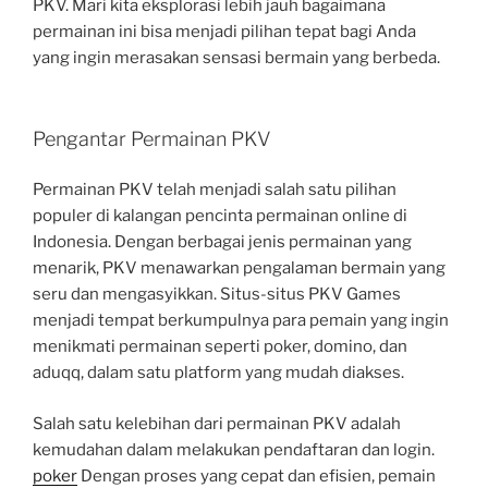
PKV. Mari kita eksplorasi lebih jauh bagaimana
permainan ini bisa menjadi pilihan tepat bagi Anda
yang ingin merasakan sensasi bermain yang berbeda.
Pengantar Permainan PKV
Permainan PKV telah menjadi salah satu pilihan
populer di kalangan pencinta permainan online di
Indonesia. Dengan berbagai jenis permainan yang
menarik, PKV menawarkan pengalaman bermain yang
seru dan mengasyikkan. Situs-situs PKV Games
menjadi tempat berkumpulnya para pemain yang ingin
menikmati permainan seperti poker, domino, dan
aduqq, dalam satu platform yang mudah diakses.
Salah satu kelebihan dari permainan PKV adalah
kemudahan dalam melakukan pendaftaran dan login.
poker
Dengan proses yang cepat dan efisien, pemain