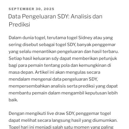
POSTED
SEPTEMBER 30, 2025
ON
Data Pengeluaran SDY: Analisis dan
Prediksi
Dalam dunia togel, terutama togel Sidney atau yang
sering disebut sebagai togel SDY, banyak penggemar
yang selalu menantikan pengeluaran dan hasil terbaru.
Setiap hasil keluaran sdy dapat memberikan petunjuk
bagi para pemain tentang pola dan kemungkinan di
masa depan. Artikel ini akan mengulas secara
mendalam mengenai data pengeluaran SDY,
mempersembahkan analisis serta prediksi yang dapat
membantu pemain dalam mengambil keputusan lebih
baik.
Dengan mengikuti live draw SDY, penggemar togel
dapat melihat secara langsung hasil yang diumumkan.
Togel hari ini menjadi salah satu momen yang paling