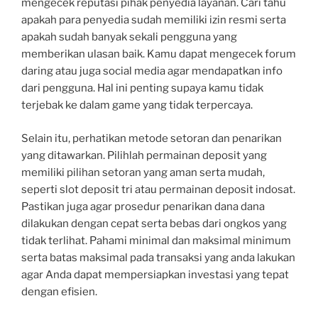
mengecek reputasi pihak penyedia layanan. Cari tahu
apakah para penyedia sudah memiliki izin resmi serta
apakah sudah banyak sekali pengguna yang
memberikan ulasan baik. Kamu dapat mengecek forum
daring atau juga social media agar mendapatkan info
dari pengguna. Hal ini penting supaya kamu tidak
terjebak ke dalam game yang tidak terpercaya.
Selain itu, perhatikan metode setoran dan penarikan
yang ditawarkan. Pilihlah permainan deposit yang
memiliki pilihan setoran yang aman serta mudah,
seperti slot deposit tri atau permainan deposit indosat.
Pastikan juga agar prosedur penarikan dana dana
dilakukan dengan cepat serta bebas dari ongkos yang
tidak terlihat. Pahami minimal dan maksimal minimum
serta batas maksimal pada transaksi yang anda lakukan
agar Anda dapat mempersiapkan investasi yang tepat
dengan efisien.