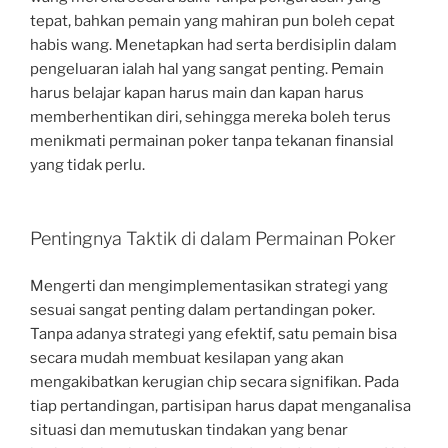
tepat, bahkan pemain yang mahiran pun boleh cepat
habis wang. Menetapkan had serta berdisiplin dalam
pengeluaran ialah hal yang sangat penting. Pemain
harus belajar kapan harus main dan kapan harus
memberhentikan diri, sehingga mereka boleh terus
menikmati permainan poker tanpa tekanan finansial
yang tidak perlu.
Pentingnya Taktik di dalam Permainan Poker
Mengerti dan mengimplementasikan strategi yang
sesuai sangat penting dalam pertandingan poker.
Tanpa adanya strategi yang efektif, satu pemain bisa
secara mudah membuat kesilapan yang akan
mengakibatkan kerugian chip secara signifikan. Pada
tiap pertandingan, partisipan harus dapat menganalisa
situasi dan memutuskan tindakan yang benar