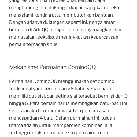
yang responsif dan profesional. Pemain dapat
menghubungi tim dukungan kapan saja jika mereka
mengalami kendala atau membutuhkan bantuan.
Dengan adanya dukungan seperti ini, pengalaman
bermain di AduQQ menjadi lebih menyenangkan dan
memuaskan, sekaligus meningkatkan kepercayaan
pemain terhadap situs.
Mekanisme Permainan DominoQQ
Permainan DominoQQ menggunakan set domino
tradisional yang terdiri dari 28 batu. Setiap batu
memiliki dua sisi, dan setiap sisi tersebut bernilai dari 0
hingga 6. Para pemain harus membagikan batu-batu ini
secara acak, dan umumnya setiap pemain akan
mendapatkan 4 batu. Dalam permainan ini, tujuan
utama adalah untuk memperoleh kombinasi nilai
tertinggi untuk memenangkan permainan dan