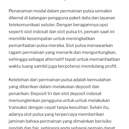
Penanaman modal dalam permainan pulsa semakin
dikenal di kalangan pengguna paket data dan layanan
telekomunikasi seluler. Dengan beragamnya opsi
seperti slot indosat dan slot pulsa tri, pemain saat ini
memiliki kesempatan untuk meningkatkan
pemanfaatan pulsa mereka. Slot pulsa menawarkan
ragam permainan yang menarik dan menguntungkan,
sehingga sebagai alternatif tepat untuk memanfaatkan
waktu luang sambil juga berpotensi mendulang profit.
Kelebihan dari permainan pulsa adalah kemudahan
yang diberikan dalam melakukan deposit dan
penarikan. Deposit tri dan slot deposit indosat
memungkinkan pengguna untuk untuk melakukan
transaksi dengan cepat tanpa kesulitan. Selain itu,
adanya slot pulsa yang terpercaya memberikan
jaminan bahwa permainan yang dimainkan berisiko
rendah dan fair, sehingga anda sebagai pemain dapat