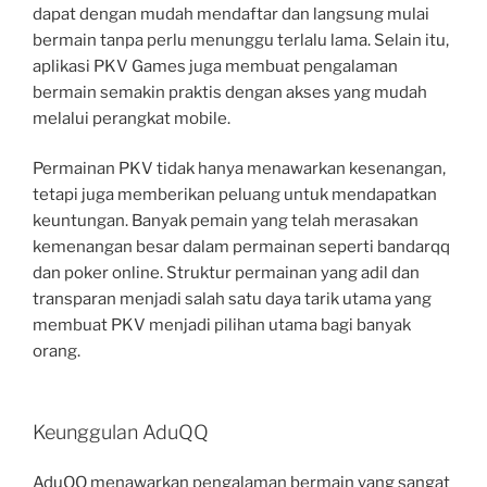
dapat dengan mudah mendaftar dan langsung mulai
bermain tanpa perlu menunggu terlalu lama. Selain itu,
aplikasi PKV Games juga membuat pengalaman
bermain semakin praktis dengan akses yang mudah
melalui perangkat mobile.
Permainan PKV tidak hanya menawarkan kesenangan,
tetapi juga memberikan peluang untuk mendapatkan
keuntungan. Banyak pemain yang telah merasakan
kemenangan besar dalam permainan seperti bandarqq
dan poker online. Struktur permainan yang adil dan
transparan menjadi salah satu daya tarik utama yang
membuat PKV menjadi pilihan utama bagi banyak
orang.
Keunggulan AduQQ
AduQQ menawarkan pengalaman bermain yang sangat