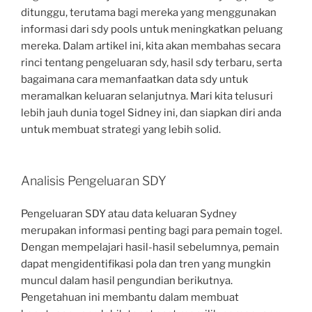
ditunggu, terutama bagi mereka yang menggunakan
informasi dari sdy pools untuk meningkatkan peluang
mereka. Dalam artikel ini, kita akan membahas secara
rinci tentang pengeluaran sdy, hasil sdy terbaru, serta
bagaimana cara memanfaatkan data sdy untuk
meramalkan keluaran selanjutnya. Mari kita telusuri
lebih jauh dunia togel Sidney ini, dan siapkan diri anda
untuk membuat strategi yang lebih solid.
Analisis Pengeluaran SDY
Pengeluaran SDY atau data keluaran Sydney
merupakan informasi penting bagi para pemain togel.
Dengan mempelajari hasil-hasil sebelumnya, pemain
dapat mengidentifikasi pola dan tren yang mungkin
muncul dalam hasil pengundian berikutnya.
Pengetahuan ini membantu dalam membuat