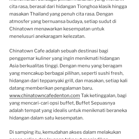
cita rasa, berasal dari hidangan Tionghoa klasik hingga
masakan Thailand yang penuh cita rasa. Dengan
atmosfer yang bernuansa budaya, setiap sudut di
Chinatown menawarkan kesempatan untuk
menelusuri anekaragam kelezatan.
Chinatown Cafe adalah sebuah destinasi bagi
penggemar kuliner yang ingin menikmati hidangan
Asia berkualitas tinggi. Dengan menu yang beragam
yang mencakup berbagai pilihan, seperti sushi fresh,
hidangan dari teppanyaki grill, dan masakan, setiap kali
datang memberikan pengalaman baru.
www.chinatowncafedenton.com
Tak ketinggalan, bagi
yang mencari-cari opsi buffet, Buffet Sepuasnya
adalah tempat yang idealis untuk menikmati beraneka
hidangan dalam satu kesempatan.
Di samping itu, kemudahan akses dalam melakukan