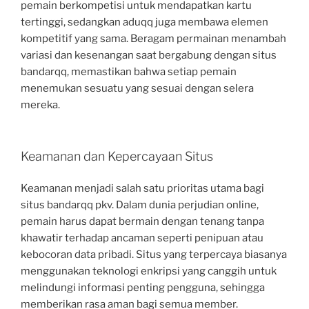
pemain berkompetisi untuk mendapatkan kartu
tertinggi, sedangkan aduqq juga membawa elemen
kompetitif yang sama. Beragam permainan menambah
variasi dan kesenangan saat bergabung dengan situs
bandarqq, memastikan bahwa setiap pemain
menemukan sesuatu yang sesuai dengan selera
mereka.
Keamanan dan Kepercayaan Situs
Keamanan menjadi salah satu prioritas utama bagi
situs bandarqq pkv. Dalam dunia perjudian online,
pemain harus dapat bermain dengan tenang tanpa
khawatir terhadap ancaman seperti penipuan atau
kebocoran data pribadi. Situs yang terpercaya biasanya
menggunakan teknologi enkripsi yang canggih untuk
melindungi informasi penting pengguna, sehingga
memberikan rasa aman bagi semua member.