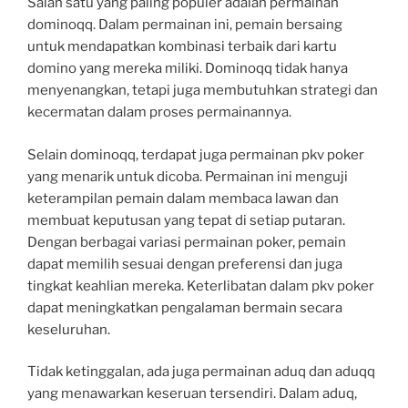
Salah satu yang paling populer adalah permainan
dominoqq. Dalam permainan ini, pemain bersaing
untuk mendapatkan kombinasi terbaik dari kartu
domino yang mereka miliki. Dominoqq tidak hanya
menyenangkan, tetapi juga membutuhkan strategi dan
kecermatan dalam proses permainannya.
Selain dominoqq, terdapat juga permainan pkv poker
yang menarik untuk dicoba. Permainan ini menguji
keterampilan pemain dalam membaca lawan dan
membuat keputusan yang tepat di setiap putaran.
Dengan berbagai variasi permainan poker, pemain
dapat memilih sesuai dengan preferensi dan juga
tingkat keahlian mereka. Keterlibatan dalam pkv poker
dapat meningkatkan pengalaman bermain secara
keseluruhan.
Tidak ketinggalan, ada juga permainan aduq dan aduqq
yang menawarkan keseruan tersendiri. Dalam aduq,