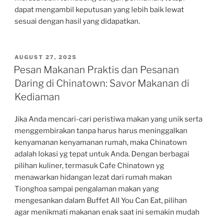
dapat mengambil keputusan yang lebih baik lewat
sesuai dengan hasil yang didapatkan.
POSTED
AUGUST 27, 2025
ON
Pesan Makanan Praktis dan Pesanan
Daring di Chinatown: Savor Makanan di
Kediaman
Jika Anda mencari-cari peristiwa makan yang unik serta
menggembirakan tanpa harus harus meninggalkan
kenyamanan kenyamanan rumah, maka Chinatown
adalah lokasi yg tepat untuk Anda. Dengan berbagai
pilihan kuliner, termasuk Cafe Chinatown yg
menawarkan hidangan lezat dari rumah makan
Tionghoa sampai pengalaman makan yang
mengesankan dalam Buffet All You Can Eat, pilihan
agar menikmati makanan enak saat ini semakin mudah