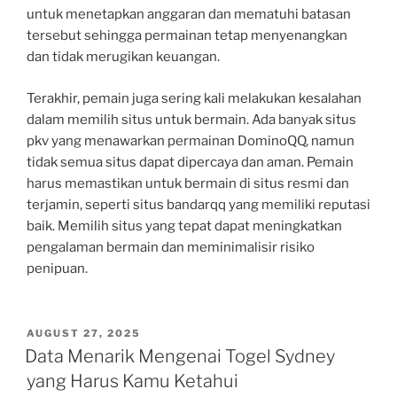
untuk menetapkan anggaran dan mematuhi batasan
tersebut sehingga permainan tetap menyenangkan
dan tidak merugikan keuangan.
Terakhir, pemain juga sering kali melakukan kesalahan
dalam memilih situs untuk bermain. Ada banyak situs
pkv yang menawarkan permainan DominoQQ, namun
tidak semua situs dapat dipercaya dan aman. Pemain
harus memastikan untuk bermain di situs resmi dan
terjamin, seperti situs bandarqq yang memiliki reputasi
baik. Memilih situs yang tepat dapat meningkatkan
pengalaman bermain dan meminimalisir risiko
penipuan.
POSTED
AUGUST 27, 2025
ON
Data Menarik Mengenai Togel Sydney
yang Harus Kamu Ketahui