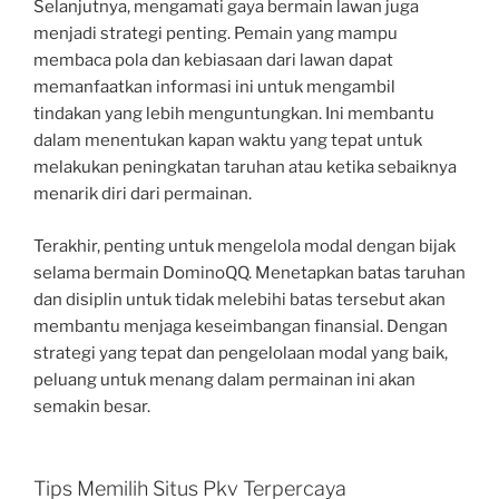
Selanjutnya, mengamati gaya bermain lawan juga
menjadi strategi penting. Pemain yang mampu
membaca pola dan kebiasaan dari lawan dapat
memanfaatkan informasi ini untuk mengambil
tindakan yang lebih menguntungkan. Ini membantu
dalam menentukan kapan waktu yang tepat untuk
melakukan peningkatan taruhan atau ketika sebaiknya
menarik diri dari permainan.
Terakhir, penting untuk mengelola modal dengan bijak
selama bermain DominoQQ. Menetapkan batas taruhan
dan disiplin untuk tidak melebihi batas tersebut akan
membantu menjaga keseimbangan finansial. Dengan
strategi yang tepat dan pengelolaan modal yang baik,
peluang untuk menang dalam permainan ini akan
semakin besar.
Tips Memilih Situs Pkv Terpercaya