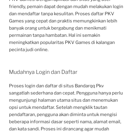
friendly, pemain dapat dengan mudah melakukan login
dan mendaftar tanpa kesulitan. Proses daftar PKV
Games yang cepat dan praktis memungkinkan lebih
banyak orang untuk bergabung dan menikmati
permainan tanpa hambatan. Hal ini semakin
meningkatkan popularitas PKV Games di kalangan
pecinta judi online.
Mudahnya Login dan Daftar
Proses login dan daftar di situs Bandarqq Pkv
sangatlah sederhana dan cepat. Pengguna hanya perlu
mengunjungi halaman utama situs dan menemukan
opsi untuk mendaftar. Setelah mengklik tautan
pendaftaran, pengguna akan diminta untuk mengisi
beberapa informasi dasar seperti nama, alamat email,
dan kata sandi. Proses ini dirancang agar mudah