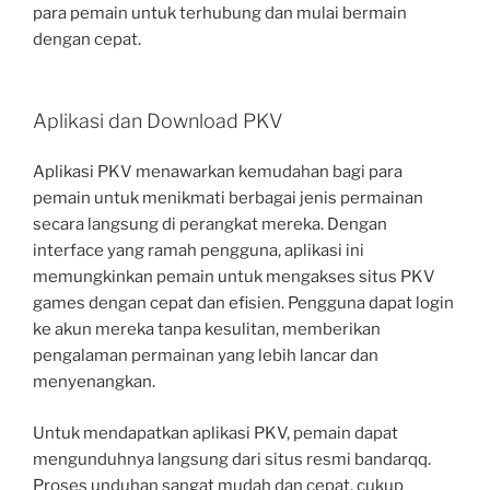
para pemain untuk terhubung dan mulai bermain
dengan cepat.
Aplikasi dan Download PKV
Aplikasi PKV menawarkan kemudahan bagi para
pemain untuk menikmati berbagai jenis permainan
secara langsung di perangkat mereka. Dengan
interface yang ramah pengguna, aplikasi ini
memungkinkan pemain untuk mengakses situs PKV
games dengan cepat dan efisien. Pengguna dapat login
ke akun mereka tanpa kesulitan, memberikan
pengalaman permainan yang lebih lancar dan
menyenangkan.
Untuk mendapatkan aplikasi PKV, pemain dapat
mengunduhnya langsung dari situs resmi bandarqq.
Proses unduhan sangat mudah dan cepat, cukup