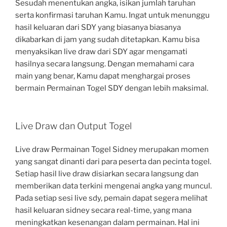
Sesudah menentukan angka, isikan jumlah taruhan
serta konfirmasi taruhan Kamu. Ingat untuk menunggu
hasil keluaran dari SDY yang biasanya biasanya
dikabarkan di jam yang sudah ditetapkan. Kamu bisa
menyaksikan live draw dari SDY agar mengamati
hasilnya secara langsung. Dengan memahami cara
main yang benar, Kamu dapat menghargai proses
bermain Permainan Togel SDY dengan lebih maksimal.
Live Draw dan Output Togel
Live draw Permainan Togel Sidney merupakan momen
yang sangat dinanti dari para peserta dan pecinta togel.
Setiap hasil live draw disiarkan secara langsung dan
memberikan data terkini mengenai angka yang muncul.
Pada setiap sesi live sdy, pemain dapat segera melihat
hasil keluaran sidney secara real-time, yang mana
meningkatkan kesenangan dalam permainan. Hal ini