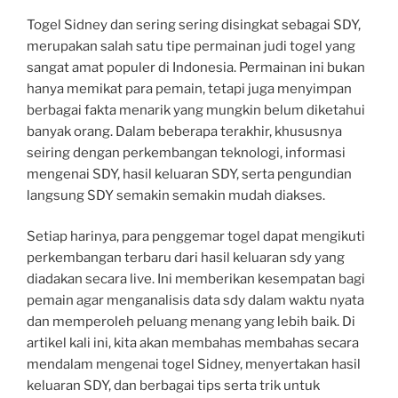
Togel Sidney dan sering sering disingkat sebagai SDY,
merupakan salah satu tipe permainan judi togel yang
sangat amat populer di Indonesia. Permainan ini bukan
hanya memikat para pemain, tetapi juga menyimpan
berbagai fakta menarik yang mungkin belum diketahui
banyak orang. Dalam beberapa terakhir, khususnya
seiring dengan perkembangan teknologi, informasi
mengenai SDY, hasil keluaran SDY, serta pengundian
langsung SDY semakin semakin mudah diakses.
Setiap harinya, para penggemar togel dapat mengikuti
perkembangan terbaru dari hasil keluaran sdy yang
diadakan secara live. Ini memberikan kesempatan bagi
pemain agar menganalisis data sdy dalam waktu nyata
dan memperoleh peluang menang yang lebih baik. Di
artikel kali ini, kita akan membahas membahas secara
mendalam mengenai togel Sidney, menyertakan hasil
keluaran SDY, dan berbagai tips serta trik untuk