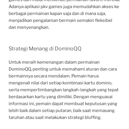
Adanya aplikasi pkv games juga memudahkan akses ke
berbagai permainan kapan saja dan di mana saja,
menjadikan pengalaman bermain semakin fleksibel
dan menyenangkan.
Strategi Menang di DominoQQ
Untuk meraih kemenangan dalam permainan
DominoQQ, penting untuk memahami aturan dan cara
bermainnya secara mendalam. Pemain harus
mengenali nilai dari setiap kombinasi kartu domino,
serta mempertimbangkan langkah-langkah yang tepat
berdasarkan kartu yang dimiliki. Dengan menguasai
informasi ini, pemain dapat membuat keputusan yang
lebih baik dalam setiap putaran, baik saat memasang
taruhan atau saat melakukan strategi bluffing.