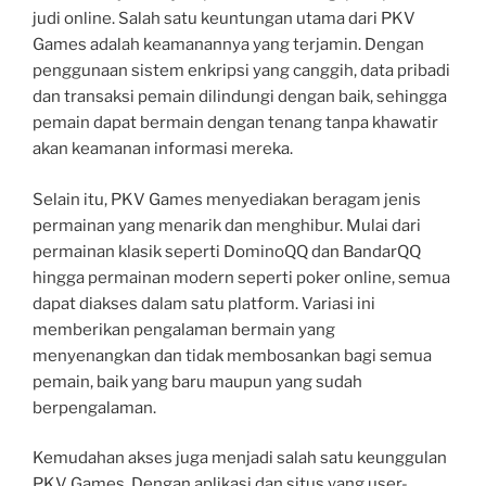
judi online. Salah satu keuntungan utama dari PKV
Games adalah keamanannya yang terjamin. Dengan
penggunaan sistem enkripsi yang canggih, data pribadi
dan transaksi pemain dilindungi dengan baik, sehingga
pemain dapat bermain dengan tenang tanpa khawatir
akan keamanan informasi mereka.
Selain itu, PKV Games menyediakan beragam jenis
permainan yang menarik dan menghibur. Mulai dari
permainan klasik seperti DominoQQ dan BandarQQ
hingga permainan modern seperti poker online, semua
dapat diakses dalam satu platform. Variasi ini
memberikan pengalaman bermain yang
menyenangkan dan tidak membosankan bagi semua
pemain, baik yang baru maupun yang sudah
berpengalaman.
Kemudahan akses juga menjadi salah satu keunggulan
PKV Games. Dengan aplikasi dan situs yang user-