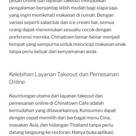
pesan online dan layanan takeout menjadikan
pengalaman bersantap lebih mudah bagi siapa saja
yang ingin menikmati makanan di rumah. Dengan
variasi seperti salad bar dan ice cream bar, semua
orang dapat menemukan sesuatu cocok dengan
preferensi mereka. Chinatown benar-benar menjadi
tempat yang sempurna untuk mencicipi makanan enak
tanpa perlu keluar dari kenyamanan anda.
Kelebihan Layanan Takeout dan Pemesanan
Online
Keuntungan utama dari layanan takeout dan
pemesanan online di Chinatown Cafe adalah
kemudahan yang ditawarkannya. Konsumen dapat
dengan cepat memilih dari berbagai menu Cina,
masakan Asia, dan hidangan Thailand tanpa perlu
datang langsung ke restoran. Hanya buka aplikasi