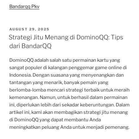
Bandarqq Pkv
POSTED
AUGUST 29, 2025
ON
Strategi Jitu Menang di DominoQQ: Tips
dari BandarQQ
DominoQQ adalah salah satu permainan kartu yang
sangat populer di kalangan penggemar game online di
Indonesia. Dengan suasana yang menyenangkan dan
tantangan yang menarik, banyak pemain yang
berlomba-lomba mencari strategi terbaik untuk meraih
kemenangan. Namun, untuk berhasil dalam permainan
ini, diperlukan lebih dari sekadar keberuntungan. Dalam
artikel ini, kami akan membagikan strategi jitu menang
di DominoQQ yang dapat membantu Anda
meningkatkan peluang Anda untuk menjadi pemenang.