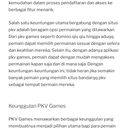
kemudahan dalam proses pendaftaran dan akses ke
berbagai fitur menarik.
Salah satu keuntungan utama bergabung dengan situs
pkv adalah beragam opsi permainan yang ditawarkan.
Dari pkv games seperti domino qiu qiu hingga aduqq,
pemain dapat memilih permainan sesuai dengan selera
dan keahlian mereka. Selain itu, dengan adanya aplikasi
pkv games, pemain dapat dengan mudah mengakses
permainan kapan saja dan di mana saja. Dengan
keuntungan-keuntungan ini, tidak heran jika semakin
banyak pemain yang memilih situs bandarqq pkv
sebagai tempat bermain mereka.
Keunggulan PKV Games
PKV Games menawarkan berbagai keunggulan yang
membuatnya menjadi pilihan utama bagi para pemain