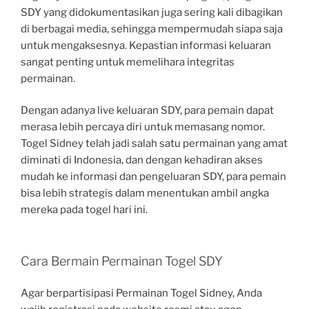
SDY yang didokumentasikan juga sering kali dibagikan
di berbagai media, sehingga mempermudah siapa saja
untuk mengaksesnya. Kepastian informasi keluaran
sangat penting untuk memelihara integritas
permainan.
Dengan adanya live keluaran SDY, para pemain dapat
merasa lebih percaya diri untuk memasang nomor.
Togel Sidney telah jadi salah satu permainan yang amat
diminati di Indonesia, dan dengan kehadiran akses
mudah ke informasi dan pengeluaran SDY, para pemain
bisa lebih strategis dalam menentukan ambil angka
mereka pada togel hari ini.
Cara Bermain Permainan Togel SDY
Agar berpartisipasi Permainan Togel Sidney, Anda