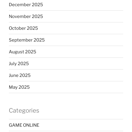
December 2025
November 2025
October 2025
September 2025
August 2025
July 2025
June 2025
May 2025
Categories
GAME ONLINE