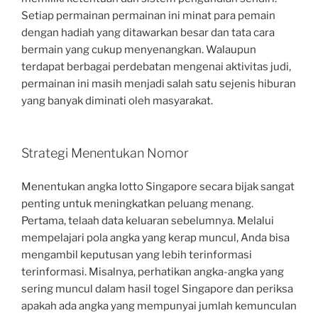
Setiap permainan permainan ini minat para pemain
dengan hadiah yang ditawarkan besar dan tata cara
bermain yang cukup menyenangkan. Walaupun
terdapat berbagai perdebatan mengenai aktivitas judi,
permainan ini masih menjadi salah satu sejenis hiburan
yang banyak diminati oleh masyarakat.
Strategi Menentukan Nomor
Menentukan angka lotto Singapore secara bijak sangat
penting untuk meningkatkan peluang menang.
Pertama, telaah data keluaran sebelumnya. Melalui
mempelajari pola angka yang kerap muncul, Anda bisa
mengambil keputusan yang lebih terinformasi
terinformasi. Misalnya, perhatikan angka-angka yang
sering muncul dalam hasil togel Singapore dan periksa
apakah ada angka yang mempunyai jumlah kemunculan