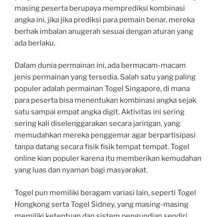
masing peserta berupaya memprediksi kombinasi
angka ini, jika jika prediksi para pemain benar, mereka
berhak imbalan anugerah sesuai dengan aturan yang
ada berlaku.
Dalam dunia permainan ini, ada bermacam-macam
jenis permainan yang tersedia. Salah satu yang paling
populer adalah permainan Togel Singapore, di mana
para peserta bisa menentukan kombinasi angka sejak
satu sampai empat angka digit. Aktivitas ini sering
sering kali diselenggarakan secara jaringan, yang
memudahkan mereka penggemar agar berpartisipasi
tanpa datang secara fisik fisik tempat tempat. Togel
online kian populer karena itu memberikan kemudahan
yang luas dan nyaman bagi masyarakat.
Togel pun memiliki beragam variasi lain, seperti Togel
Hongkong serta Togel Sidney, yang masing-masing
memiliki ketentuan dan sistem pengundian sendiri.