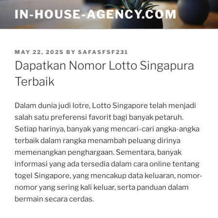
Skip
IN-HOUSE-AGENCY.COM
to
content
POSTED
MAY 22, 2025
BY
SAFASFSF231
ON
Dapatkan Nomor Lotto Singapura
Terbaik
Dalam dunia judi lotre, Lotto Singapore telah menjadi
salah satu preferensi favorit bagi banyak petaruh.
Setiap harinya, banyak yang mencari-cari angka-angka
terbaik dalam rangka menambah peluang dirinya
memenangkan penghargaan. Sementara, banyak
informasi yang ada tersedia dalam cara online tentang
togel Singapore, yang mencakup data keluaran, nomor-
nomor yang sering kali keluar, serta panduan dalam
bermain secara cerdas.