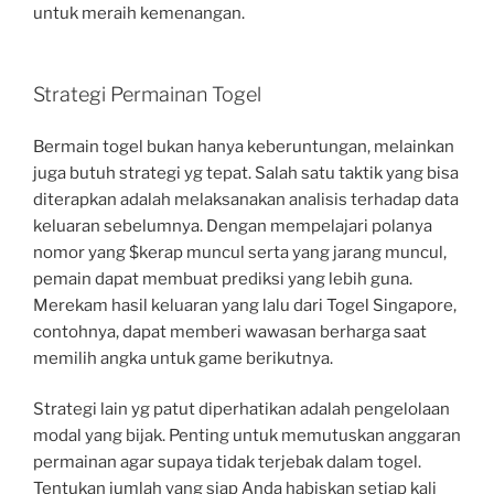
untuk meraih kemenangan.
Strategi Permainan Togel
Bermain togel bukan hanya keberuntungan, melainkan
juga butuh strategi yg tepat. Salah satu taktik yang bisa
diterapkan adalah melaksanakan analisis terhadap data
keluaran sebelumnya. Dengan mempelajari polanya
nomor yang $kerap muncul serta yang jarang muncul,
pemain dapat membuat prediksi yang lebih guna.
Merekam hasil keluaran yang lalu dari Togel Singapore,
contohnya, dapat memberi wawasan berharga saat
memilih angka untuk game berikutnya.
Strategi lain yg patut diperhatikan adalah pengelolaan
modal yang bijak. Penting untuk memutuskan anggaran
permainan agar supaya tidak terjebak dalam togel.
Tentukan jumlah yang siap Anda habiskan setiap kali