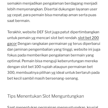
semakin menjadikan pengalaman berdagang menjadi
lebih menyenangkan. Disertai dukungan layanan user
yg cepat, para pemain bisa menatap aman serta puas
saat bermain.
Terakhir, website DEF Slot juga patut dipertimbangkan
untuk pemain yg mencari slot bet rendah.
slot bet 200
gacor
Dengan rangkaian permainan yg terus diperbarui
dan jaminan pengembalian yang tinggi, website ini juga
fokus pada memberikan pengalaman bermain yang
optimal. Pemain bisa menguji keberuntungan mereka
dengan slot bet 100 rupiah ataupun permainan bet
300, membuatnya pilihan yg ideal untuk bertaruh pada
bet kecil sambil masih bersenang-senang.
Tips Menentukan Slot Menguntungkan
Saat menentukan permainan menguntungkan, krusial