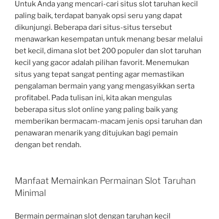
Untuk Anda yang mencari-cari situs slot taruhan kecil
paling baik, terdapat banyak opsi seru yang dapat
dikunjungi. Beberapa dari situs-situs tersebut
menawarkan kesempatan untuk menang besar melalui
bet kecil, dimana slot bet 200 populer dan slot taruhan
kecil yang gacor adalah pilihan favorit. Menemukan
situs yang tepat sangat penting agar memastikan
pengalaman bermain yang yang mengasyikkan serta
profitabel. Pada tulisan ini, kita akan mengulas
beberapa situs slot online yang paling baik yang
memberikan bermacam-macam jenis opsi taruhan dan
penawaran menarik yang ditujukan bagi pemain
dengan bet rendah.
Manfaat Memainkan Permainan Slot Taruhan
Minimal
Bermain permainan slot dengan taruhan kecil