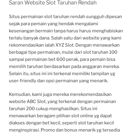
Saran Website Slot Taruhan Rendah
Situs permainan slot taruhan rendah sungguh dipesan
sejak para pemain yang hendak mengalami
kesenangan bermain tanpa harus harus menghabiskan
terlalu banyak dana. Salah satu dari website yang kami
rekomendasikan ialah XYZ Slot. Dengan menawarkan
berbagai tipe permainan, mulai dari slot taruhan 100
sampai permainan bet 600 perak, para pemain bisa
memilih taruhan berdasarkan pada anggaran mereka.
Selain itu, situs ini ini terkenal memiliki tampilan yg
user-friendly dan opsi permainan yang menarik.
Kemudian, kami juga mereka merekomendasikan
website ABC Slot, yang terkenal dengan permainan
taruhan 200 cukup menghasilkan. Situs ini
menawarkan beragam pilihan slot online yg dapat
diakses dengan bet kecil, seperti slot taruhan kecil
menginspirasi. Promo dan bonus menarik yg tersedia