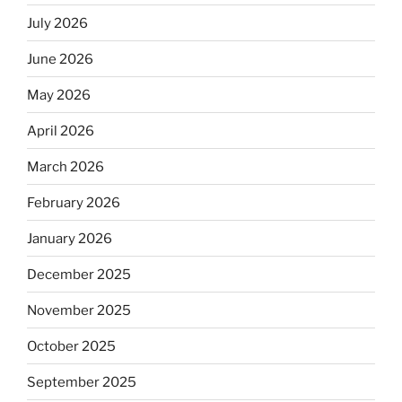
July 2026
June 2026
May 2026
April 2026
March 2026
February 2026
January 2026
December 2025
November 2025
October 2025
September 2025