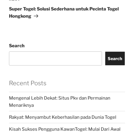
Post
Super Togel: Solusi Sederhana untuk Pecinta Togel
Hongkong
Search
Search
Recent Posts
Mengenal Lebih Dekat: Situs Pkv dan Permainan
Menariknya
Rakyat: Menyambut Keberhasilan pada Dunia Togel
Kisah Sukses Pengguna KawanTogel: Mulai Dari Awal