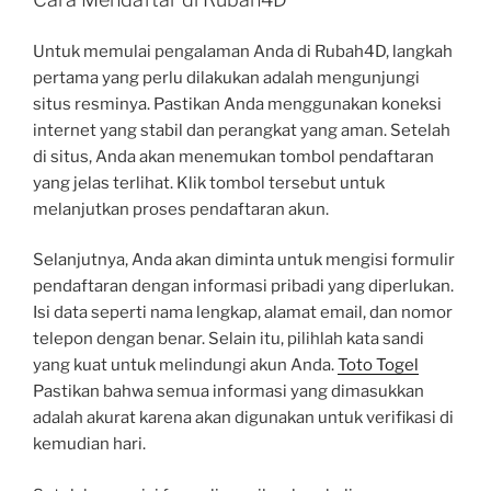
Untuk memulai pengalaman Anda di Rubah4D, langkah
pertama yang perlu dilakukan adalah mengunjungi
situs resminya. Pastikan Anda menggunakan koneksi
internet yang stabil dan perangkat yang aman. Setelah
di situs, Anda akan menemukan tombol pendaftaran
yang jelas terlihat. Klik tombol tersebut untuk
melanjutkan proses pendaftaran akun.
Selanjutnya, Anda akan diminta untuk mengisi formulir
pendaftaran dengan informasi pribadi yang diperlukan.
Isi data seperti nama lengkap, alamat email, dan nomor
telepon dengan benar. Selain itu, pilihlah kata sandi
yang kuat untuk melindungi akun Anda.
Toto Togel
Pastikan bahwa semua informasi yang dimasukkan
adalah akurat karena akan digunakan untuk verifikasi di
kemudian hari.