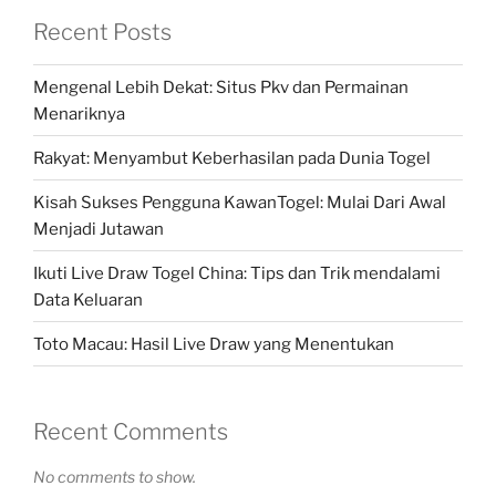
Recent Posts
Mengenal Lebih Dekat: Situs Pkv dan Permainan
Menariknya
Rakyat: Menyambut Keberhasilan pada Dunia Togel
Kisah Sukses Pengguna KawanTogel: Mulai Dari Awal
Menjadi Jutawan
Ikuti Live Draw Togel China: Tips dan Trik mendalami
Data Keluaran
Toto Macau: Hasil Live Draw yang Menentukan
Recent Comments
No comments to show.