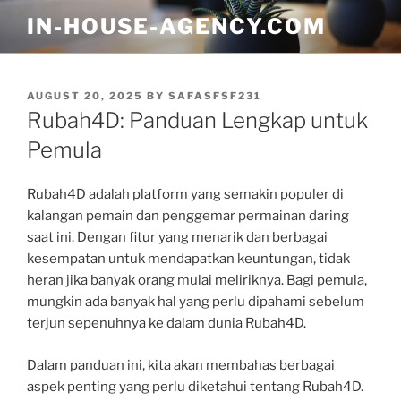
Skip
IN-HOUSE-AGENCY.COM
to
content
POSTED
AUGUST 20, 2025
BY
SAFASFSF231
ON
Rubah4D: Panduan Lengkap untuk
Pemula
Rubah4D adalah platform yang semakin populer di
kalangan pemain dan penggemar permainan daring
saat ini. Dengan fitur yang menarik dan berbagai
kesempatan untuk mendapatkan keuntungan, tidak
heran jika banyak orang mulai meliriknya. Bagi pemula,
mungkin ada banyak hal yang perlu dipahami sebelum
terjun sepenuhnya ke dalam dunia Rubah4D.
Dalam panduan ini, kita akan membahas berbagai
aspek penting yang perlu diketahui tentang Rubah4D.