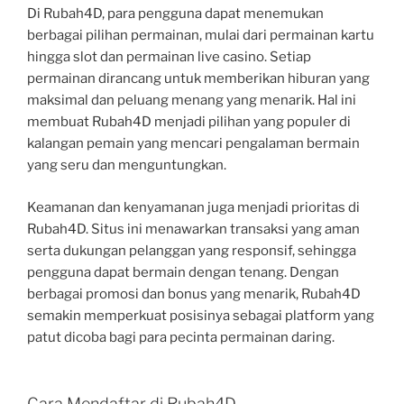
Di Rubah4D, para pengguna dapat menemukan
berbagai pilihan permainan, mulai dari permainan kartu
hingga slot dan permainan live casino. Setiap
permainan dirancang untuk memberikan hiburan yang
maksimal dan peluang menang yang menarik. Hal ini
membuat Rubah4D menjadi pilihan yang populer di
kalangan pemain yang mencari pengalaman bermain
yang seru dan menguntungkan.
Keamanan dan kenyamanan juga menjadi prioritas di
Rubah4D. Situs ini menawarkan transaksi yang aman
serta dukungan pelanggan yang responsif, sehingga
pengguna dapat bermain dengan tenang. Dengan
berbagai promosi dan bonus yang menarik, Rubah4D
semakin memperkuat posisinya sebagai platform yang
patut dicoba bagi para pecinta permainan daring.
Cara Mendaftar di Rubah4D