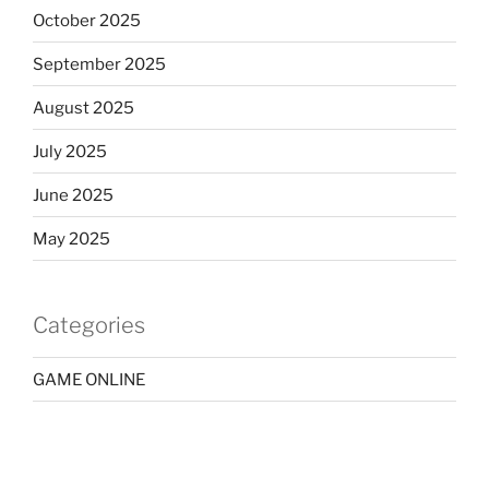
October 2025
September 2025
August 2025
July 2025
June 2025
May 2025
Categories
GAME ONLINE