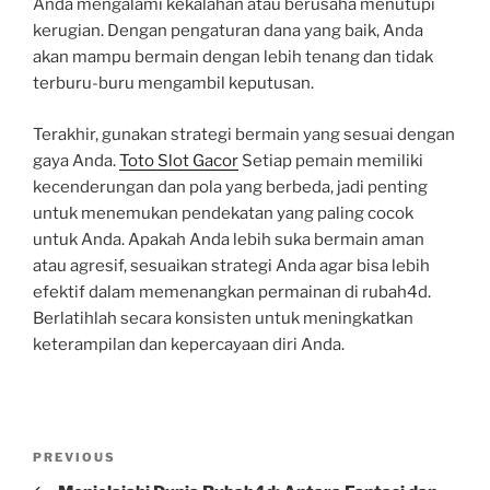
Anda mengalami kekalahan atau berusaha menutupi
kerugian. Dengan pengaturan dana yang baik, Anda
akan mampu bermain dengan lebih tenang dan tidak
terburu-buru mengambil keputusan.
Terakhir, gunakan strategi bermain yang sesuai dengan
gaya Anda.
Toto Slot Gacor
Setiap pemain memiliki
kecenderungan dan pola yang berbeda, jadi penting
untuk menemukan pendekatan yang paling cocok
untuk Anda. Apakah Anda lebih suka bermain aman
atau agresif, sesuaikan strategi Anda agar bisa lebih
efektif dalam memenangkan permainan di rubah4d.
Berlatihlah secara konsisten untuk meningkatkan
keterampilan dan kepercayaan diri Anda.
Post
Previous
PREVIOUS
navigation
Post