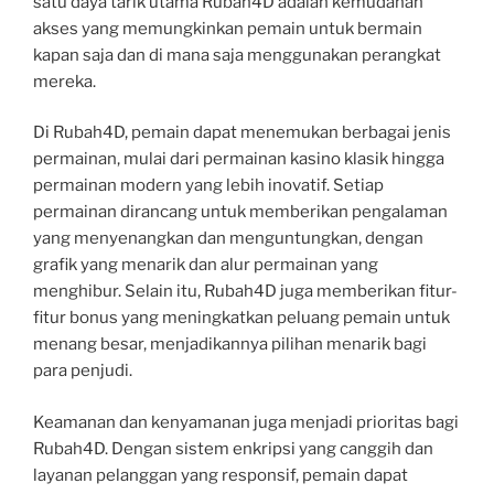
satu daya tarik utama Rubah4D adalah kemudahan
akses yang memungkinkan pemain untuk bermain
kapan saja dan di mana saja menggunakan perangkat
mereka.
Di Rubah4D, pemain dapat menemukan berbagai jenis
permainan, mulai dari permainan kasino klasik hingga
permainan modern yang lebih inovatif. Setiap
permainan dirancang untuk memberikan pengalaman
yang menyenangkan dan menguntungkan, dengan
grafik yang menarik dan alur permainan yang
menghibur. Selain itu, Rubah4D juga memberikan fitur-
fitur bonus yang meningkatkan peluang pemain untuk
menang besar, menjadikannya pilihan menarik bagi
para penjudi.
Keamanan dan kenyamanan juga menjadi prioritas bagi
Rubah4D. Dengan sistem enkripsi yang canggih dan
layanan pelanggan yang responsif, pemain dapat