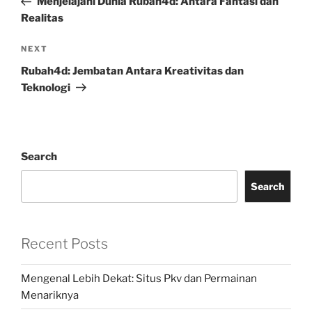
Menjelajahi Dunia Rubah4d: Antara Fantasi dan
Realitas
Next
NEXT
Post
Rubah4d: Jembatan Antara Kreativitas dan
Teknologi
Search
Search
Recent Posts
Mengenal Lebih Dekat: Situs Pkv dan Permainan
Menariknya