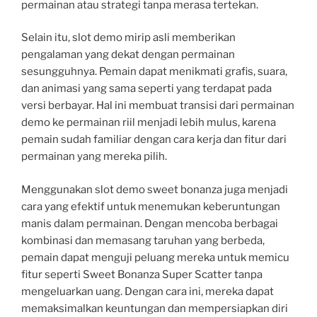
permainan atau strategi tanpa merasa tertekan.
Selain itu, slot demo mirip asli memberikan
pengalaman yang dekat dengan permainan
sesungguhnya. Pemain dapat menikmati grafis, suara,
dan animasi yang sama seperti yang terdapat pada
versi berbayar. Hal ini membuat transisi dari permainan
demo ke permainan riil menjadi lebih mulus, karena
pemain sudah familiar dengan cara kerja dan fitur dari
permainan yang mereka pilih.
Menggunakan slot demo sweet bonanza juga menjadi
cara yang efektif untuk menemukan keberuntungan
manis dalam permainan. Dengan mencoba berbagai
kombinasi dan memasang taruhan yang berbeda,
pemain dapat menguji peluang mereka untuk memicu
fitur seperti Sweet Bonanza Super Scatter tanpa
mengeluarkan uang. Dengan cara ini, mereka dapat
memaksimalkan keuntungan dan mempersiapkan diri