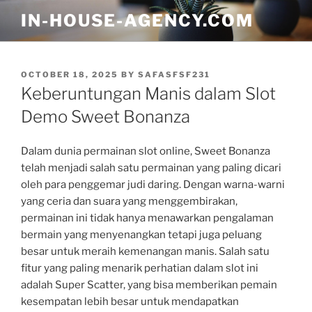
Skip
IN-HOUSE-AGENCY.COM
to
content
POSTED
OCTOBER 18, 2025
BY
SAFASFSF231
ON
Keberuntungan Manis dalam Slot
Demo Sweet Bonanza
Dalam dunia permainan slot online, Sweet Bonanza
telah menjadi salah satu permainan yang paling dicari
oleh para penggemar judi daring. Dengan warna-warni
yang ceria dan suara yang menggembirakan,
permainan ini tidak hanya menawarkan pengalaman
bermain yang menyenangkan tetapi juga peluang
besar untuk meraih kemenangan manis. Salah satu
fitur yang paling menarik perhatian dalam slot ini
adalah Super Scatter, yang bisa memberikan pemain
kesempatan lebih besar untuk mendapatkan