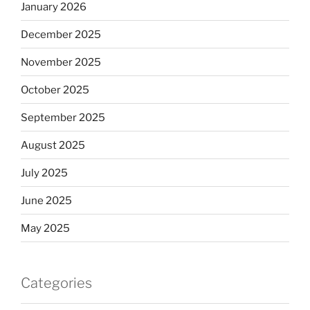
January 2026
December 2025
November 2025
October 2025
September 2025
August 2025
July 2025
June 2025
May 2025
Categories