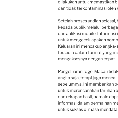
dilakukan untuk memastikan b
dan tidak terkontaminasi oleh
Setelah proses undian selesai,
kepada publik melalui berbaga
dan aplikasi mobile. Informasi
untuk mengecek apakah nomor
Keluaran ini mencakup angka-a
tersedia dalam format yang m
mengaksesnya dengan cepat.
Pengeluaran togel Macau tid
angka saja, tetapi juga mencak
sebelumnya. Ini memberikan 
untuk merencanakan taruhan b
dan rekapan hasil, pemain da
informasi dalam permainan m
untuk sukses di masa mendata