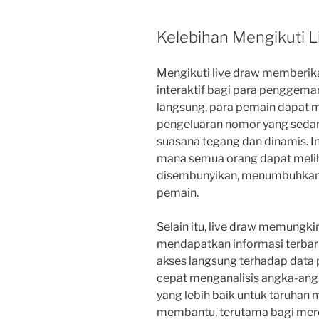
Kelebihan Mengikuti L
Mengikuti live draw memberi
interaktif bagi para penggemar
langsung, para pemain dapat m
pengeluaran nomor yang seda
suasana tegang dan dinamis. In
mana semua orang dapat melih
disembunyikan, menumbuhkan r
pemain.
Selain itu, live draw memungki
mendapatkan informasi terbaru
akses langsung terhadap data
cepat menganalisis angka-ang
yang lebih baik untuk taruhan 
membantu, terutama bagi mere