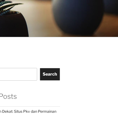
Search
Posts
 Dekat: Situs Pkv dan Permainan