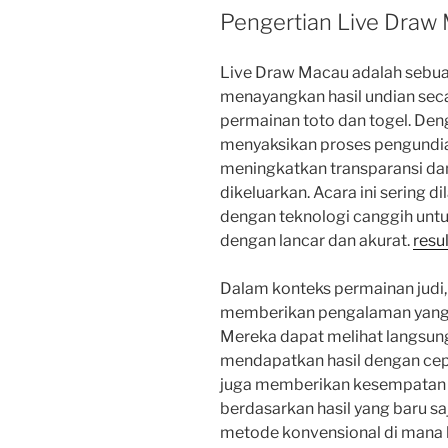
Pengertian Live Draw
Live Draw Macau adalah sebu
menayangkan hasil undian sec
permainan toto dan togel. Den
menyaksikan proses pengundian
meningkatkan transparansi da
dikeluarkan. Acara ini sering d
dengan teknologi canggih unt
dengan lancar dan akurat.
resu
Dalam konteks permainan judi,
memberikan pengalaman yang l
Mereka dapat melihat langsun
mendapatkan hasil dengan cepa
juga memberikan kesempatan 
berdasarkan hasil yang baru s
metode konvensional di mana 