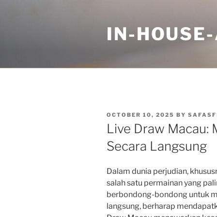
Skip
to
IN-HOUSE
content
POSTED
OCTOBER 10, 2025
BY
SAFASF
ON
Live Draw Macau: 
Secara Langsung
Dalam dunia perjudian, khususn
salah satu permainan yang pal
berbondong-bondong untuk me
langsung, berharap mendapatk