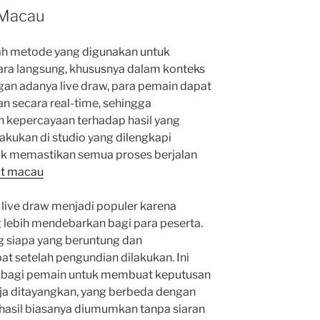
 Macau
ah metode yang digunakan untuk
ara langsung, khususnya dalam konteks
gan adanya live draw, para pemain dapat
 secara real-time, sehingga
n kepercayaan terhadap hasil yang
ilakukan di studio yang dilengkapi
uk memastikan semua proses berjalan
lt macau
 live draw menjadi populer karena
ebih mendebarkan bagi para peserta.
g siapa yang beruntung dan
t setelah pengundian dilakukan. Ini
bagi pemain untuk membuat keputusan
aja ditayangkan, yang berbeda dengan
hasil biasanya diumumkan tanpa siaran