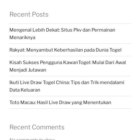
Recent Posts
Mengenal Lebih Dekat: Situs Pkv dan Permainan
Menariknya
Rakyat: Menyambut Keberhasilan pada Dunia Togel
Kisah Sukses Pengguna KawanTogel: Mulai Dari Awal
Menjadi Jutawan
Ikuti Live Draw Togel China: Tips dan Trik mendalami
Data Keluaran
Toto Macau: Hasil Live Draw yang Menentukan
Recent Comments
No comments to show.