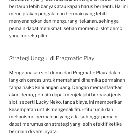
bertaruh lebih banyak atau kapan harus berhenti. Hal ini
menciptakan pengalaman bermain yang lebih
menyenangkan dan mengurangi tekanan, sehingga
pemain dapat menikmati setiap momen di slot demo
yang mereka pilih.
Strategi Unggul di Pragmatic Play
Menggunakan slot demo dari Pragmatic Play adalah
langkah cerdas untuk memahami dinamika permainan
tanpa risiko kehilangan uang. Dengan memanfaatkan
akun demo, pemain dapat menjelajahi berbagai jenis
slot, seperti Lucky Neko, tanpa biaya. Ini memberikan
kesempatan untuk mengenali fitur-fitur unik dan
mekanisme permainan yang ada, sehingga pemain
dapat merumuskan strategi yang lebih efektif ketika
bermain di versi nyata.