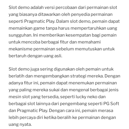
Slot demo adalah versi percobaan dari permainan slot
yang biasanya ditawarkan oleh penyedia permainan
seperti Pragmatic Play. Dalam slot demo, pemain dapat
memainkan game tanpa harus mempertaruhkan uang
sungguhan. Ini memberikan kesempatan bagi pemain
untuk mencoba berbagai fitur dan memahami
mekanisme permainan sebelum memutuskan untuk
bertaruh dengan uang asli.
Slot demo juga sering digunakan oleh pemain untuk
berlatih dan mengembangkan strategi mereka. Dengan
adanya fitur ini, pemain dapat menemukan permainan
yang paling mereka sukai dan mengenal berbagai jenis
mesin slot yang tersedia, seperti lucky neko dan
berbagai slot lainnya dari pengembang seperti PG Soft
dan Pragmatic Play. Dengan cara ini, pemain merasa
lebih percaya diri ketika beralih ke permainan dengan
uang nyata.