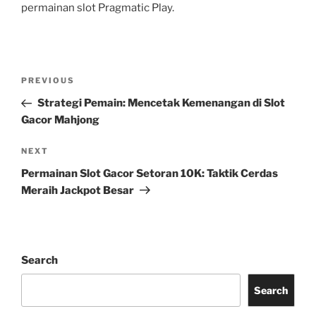
permainan slot Pragmatic Play.
Post
Previous
PREVIOUS
navigation
Post
Strategi Pemain: Mencetak Kemenangan di Slot
Gacor Mahjong
Next
NEXT
Post
Permainan Slot Gacor Setoran 10K: Taktik Cerdas
Meraih Jackpot Besar
Search
Search