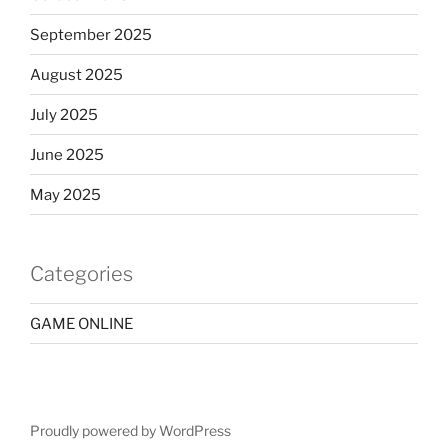
September 2025
August 2025
July 2025
June 2025
May 2025
Categories
GAME ONLINE
Proudly powered by WordPress