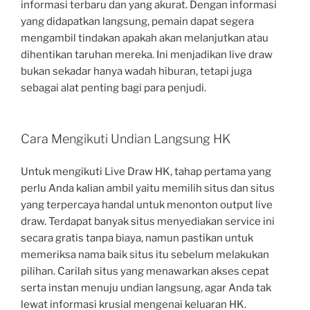
informasi terbaru dan yang akurat. Dengan informasi
yang didapatkan langsung, pemain dapat segera
mengambil tindakan apakah akan melanjutkan atau
dihentikan taruhan mereka. Ini menjadikan live draw
bukan sekadar hanya wadah hiburan, tetapi juga
sebagai alat penting bagi para penjudi.
Cara Mengikuti Undian Langsung HK
Untuk mengikuti Live Draw HK, tahap pertama yang
perlu Anda kalian ambil yaitu memilih situs dan situs
yang terpercaya handal untuk menonton output live
draw. Terdapat banyak situs menyediakan service ini
secara gratis tanpa biaya, namun pastikan untuk
memeriksa nama baik situs itu sebelum melakukan
pilihan. Carilah situs yang menawarkan akses cepat
serta instan menuju undian langsung, agar Anda tak
lewat informasi krusial mengenai keluaran HK.