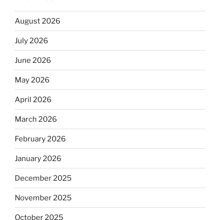
August 2026
July 2026
June 2026
May 2026
April 2026
March 2026
February 2026
January 2026
December 2025
November 2025
October 2025