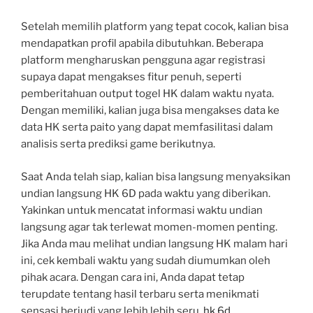
Setelah memilih platform yang tepat cocok, kalian bisa
mendapatkan profil apabila dibutuhkan. Beberapa
platform mengharuskan pengguna agar registrasi
supaya dapat mengakses fitur penuh, seperti
pemberitahuan output togel HK dalam waktu nyata.
Dengan memiliki, kalian juga bisa mengakses data ke
data HK serta paito yang dapat memfasilitasi dalam
analisis serta prediksi game berikutnya.
Saat Anda telah siap, kalian bisa langsung menyaksikan
undian langsung HK 6D pada waktu yang diberikan.
Yakinkan untuk mencatat informasi waktu undian
langsung agar tak terlewat momen-momen penting.
Jika Anda mau melihat undian langsung HK malam hari
ini, cek kembali waktu yang sudah diumumkan oleh
pihak acara. Dengan cara ini, Anda dapat tetap
terupdate tentang hasil terbaru serta menikmati
sensasi berjudi yang lebih lebih seru.
hk 6d