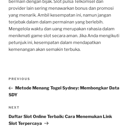
bermain dengan bijak. Slot pulsa Telkomsel dan
provider lain sering menawarkan bonus dan promosi
yang menarik. Ambil kesempatan ini, namun jangan
terjebak dalam dalam permainan yang berlebih.
Mengelola waktu dan uang merupakan rahasia dalam
menikmati game slot secara aman. Jika Anda mengikuti
petunjuk ini, kesempatan dalam mendapatkan
kemenangan akan semakin terbuka.
Post
Previous
PREVIOUS
navigation
Post
Metode Menang Togel Sydney: Membongkar Data
SDY
Next
NEXT
Post
Daftar Slot Online Terbaik: Cara Menemukan Link
Slot Terpercaya