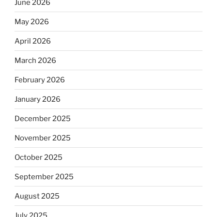
June 2026
May 2026
April 2026
March 2026
February 2026
January 2026
December 2025
November 2025
October 2025
September 2025
August 2025
July 2025