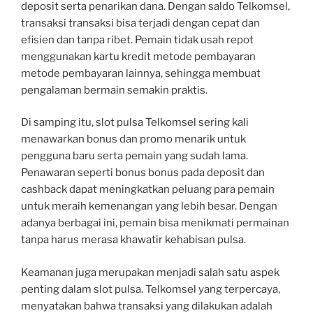
deposit serta penarikan dana. Dengan saldo Telkomsel,
transaksi transaksi bisa terjadi dengan cepat dan
efisien dan tanpa ribet. Pemain tidak usah repot
menggunakan kartu kredit metode pembayaran
metode pembayaran lainnya, sehingga membuat
pengalaman bermain semakin praktis.
Di samping itu, slot pulsa Telkomsel sering kali
menawarkan bonus dan promo menarik untuk
pengguna baru serta pemain yang sudah lama.
Penawaran seperti bonus bonus pada deposit dan
cashback dapat meningkatkan peluang para pemain
untuk meraih kemenangan yang lebih besar. Dengan
adanya berbagai ini, pemain bisa menikmati permainan
tanpa harus merasa khawatir kehabisan pulsa.
Keamanan juga merupakan menjadi salah satu aspek
penting dalam slot pulsa. Telkomsel yang terpercaya,
menyatakan bahwa transaksi yang dilakukan adalah