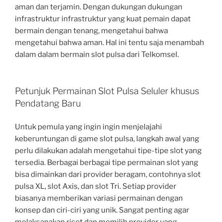
aman dan terjamin. Dengan dukungan dukungan
infrastruktur infrastruktur yang kuat pemain dapat
bermain dengan tenang, mengetahui bahwa
mengetahui bahwa aman. Hal ini tentu saja menambah
dalam dalam bermain slot pulsa dari Telkomsel.
Petunjuk Permainan Slot Pulsa Seluler khusus
Pendatang Baru
Untuk pemula yang ingin ingin menjelajahi
keberuntungan di game slot pulsa, langkah awal yang
perlu dilakukan adalah mengetahui tipe-tipe slot yang
tersedia. Berbagai berbagai tipe permainan slot yang
bisa dimainkan dari provider beragam, contohnya slot
pulsa XL, slot Axis, dan slot Tri. Setiap provider
biasanya memberikan variasi permainan dengan
konsep dan ciri-ciri yang unik. Sangat penting agar
melaksanakan riset dan memilih provider yang