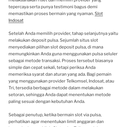
tepercaya serta punya testimoni bagus demi
memastikan proses bermain yang nyaman.
Slot
Indosat
Setelah Anda memilih provider, tahap selanjutnya yaitu
melakukan deposit pulsa. Sejumlah situs slot
menyediakan pilihan slot deposit pulsa, di mana
memungkinkan Anda guna menggunakan pulsa seluler
sebagai metode transaksi. Proses tersebut biasanya
simple dan cepat sekali, tetapi periksa Anda
memeriksa syarat dan aturan yang ada. Bagi pemain
yang menggunakan provider Telkomsel, Indosat, atau
Tri, tersedia berbagai metode dalam melakukan
setoran, sehingga Anda dapat menentukan metode
paling sesuai dengan kebutuhan Anda.
Sebagai penutup, ketika bermain slot via pulsa,
perhatikan agar menentukan limit anggaran dan