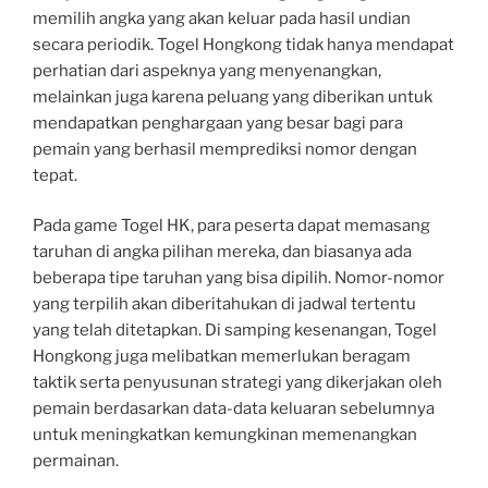
memilih angka yang akan keluar pada hasil undian
secara periodik. Togel Hongkong tidak hanya mendapat
perhatian dari aspeknya yang menyenangkan,
melainkan juga karena peluang yang diberikan untuk
mendapatkan penghargaan yang besar bagi para
pemain yang berhasil memprediksi nomor dengan
tepat.
Pada game Togel HK, para peserta dapat memasang
taruhan di angka pilihan mereka, dan biasanya ada
beberapa tipe taruhan yang bisa dipilih. Nomor-nomor
yang terpilih akan diberitahukan di jadwal tertentu
yang telah ditetapkan. Di samping kesenangan, Togel
Hongkong juga melibatkan memerlukan beragam
taktik serta penyusunan strategi yang dikerjakan oleh
pemain berdasarkan data-data keluaran sebelumnya
untuk meningkatkan kemungkinan memenangkan
permainan.