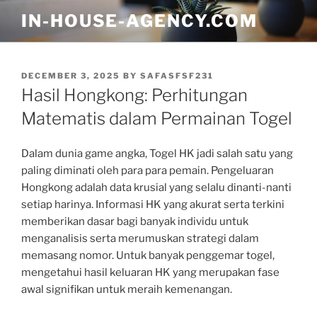
Skip
IN-HOUSE-AGENCY.COM
to
content
POSTED
DECEMBER 3, 2025
BY
SAFASFSF231
ON
Hasil Hongkong: Perhitungan
Matematis dalam Permainan Togel
Dalam dunia game angka, Togel HK jadi salah satu yang
paling diminati oleh para para pemain. Pengeluaran
Hongkong adalah data krusial yang selalu dinanti-nanti
setiap harinya. Informasi HK yang akurat serta terkini
memberikan dasar bagi banyak individu untuk
menganalisis serta merumuskan strategi dalam
memasang nomor. Untuk banyak penggemar togel,
mengetahui hasil keluaran HK yang merupakan fase
awal signifikan untuk meraih kemenangan.