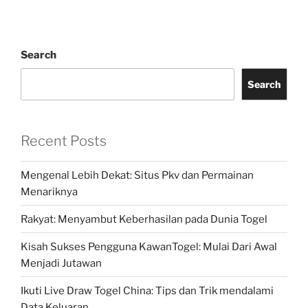
Search
Search
Recent Posts
Mengenal Lebih Dekat: Situs Pkv dan Permainan
Menariknya
Rakyat: Menyambut Keberhasilan pada Dunia Togel
Kisah Sukses Pengguna KawanTogel: Mulai Dari Awal
Menjadi Jutawan
Ikuti Live Draw Togel China: Tips dan Trik mendalami
Data Keluaran