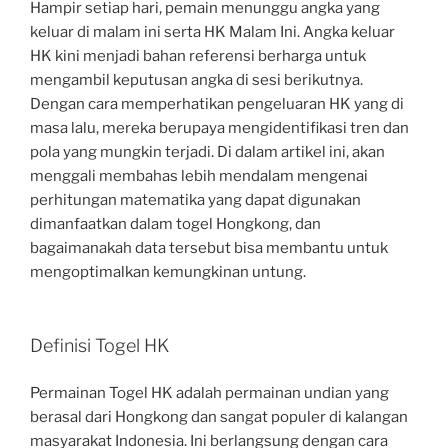
Hampir setiap hari, pemain menunggu angka yang
keluar di malam ini serta HK Malam Ini. Angka keluar
HK kini menjadi bahan referensi berharga untuk
mengambil keputusan angka di sesi berikutnya.
Dengan cara memperhatikan pengeluaran HK yang di
masa lalu, mereka berupaya mengidentifikasi tren dan
pola yang mungkin terjadi. Di dalam artikel ini, akan
menggali membahas lebih mendalam mengenai
perhitungan matematika yang dapat digunakan
dimanfaatkan dalam togel Hongkong, dan
bagaimanakah data tersebut bisa membantu untuk
mengoptimalkan kemungkinan untung.
Definisi Togel HK
Permainan Togel HK adalah permainan undian yang
berasal dari Hongkong dan sangat populer di kalangan
masyarakat Indonesia. Ini berlangsung dengan cara