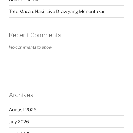
Toto Macau: Hasil Live Draw yang Menentukan
Recent Comments
No comments to show.
Archives
August 2026
July 2026