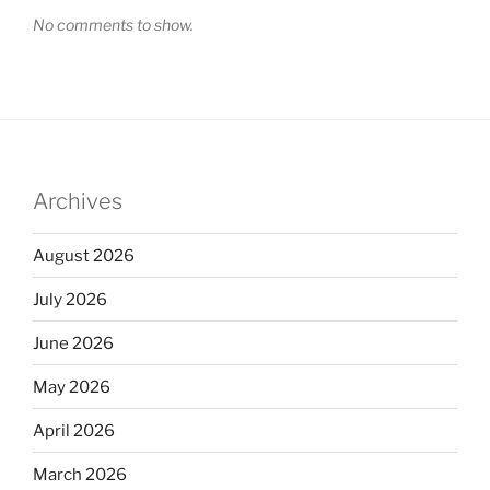
No comments to show.
Archives
August 2026
July 2026
June 2026
May 2026
April 2026
March 2026