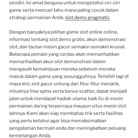
sendiri. Ini amat berguna untuk mengetahui ciri-ciri
game serta mencari tahu mana paling cocok dalam
strategi permainan Anda.
slot demo pragmatic
Dengan banyaknya pilihan game slot online online,
informasi tentang slot demo gratis, akun demonstrasi
slot, dan tautan mesin gacor semakin semakin krusial.
Beberapa pemain yang cerdas akan memanfaatkan
memanfaatkan akun slot demonstrasi dalam
mengasah kemampuan mereka sebelum mereka
masuk dalam game yang sesungguhnya. Terlebih lagi di
masa kini, slot gacor untung dari fitur-fitur menarik,
misalnya free spins serta bonus scatter, dapat menjadi
jalan untuk mendapat hadiah utama, baik itu di mesin
permainan daring terpercaya maupun situs mesin slot
lainnya. Kami akan siap membahas trik serta fasilitas
yang perlu ketahui agar bisa memaksimalkan
pengalaman bermain anda dan meningkatkan peluang
kemenangan Anda.