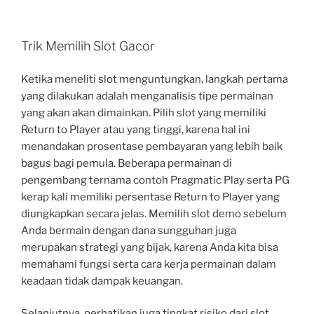
Trik Memilih Slot Gacor
Ketika meneliti slot menguntungkan, langkah pertama
yang dilakukan adalah menganalisis tipe permainan
yang akan akan dimainkan. Pilih slot yang memiliki
Return to Player atau yang tinggi, karena hal ini
menandakan prosentase pembayaran yang lebih baik
bagus bagi pemula. Beberapa permainan di
pengembang ternama contoh Pragmatic Play serta PG
kerap kali memiliki persentase Return to Player yang
diungkapkan secara jelas. Memilih slot demo sebelum
Anda bermain dengan dana sungguhan juga
merupakan strategi yang bijak, karena Anda kita bisa
memahami fungsi serta cara kerja permainan dalam
keadaan tidak dampak keuangan.
Selanjutnya, perhatikan juga tingkat risiko dari slot