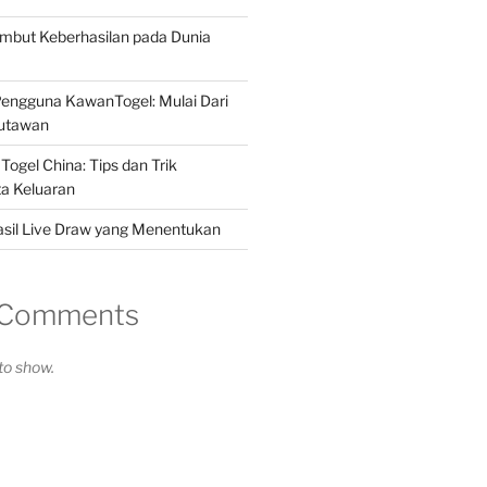
mbut Keberhasilan pada Dunia
Pengguna KawanTogel: Mulai Dari
Jutawan
 Togel China: Tips dan Trik
a Keluaran
asil Live Draw yang Menentukan
 Comments
o show.