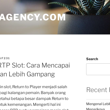
-AGENCY.COM
SF231
Search
TP Slot: Cara Mencapai
an Lebih Gampang
 slot, Return to Player menjadi salah
Recent 
al bagi kalangan pemain. Banyak orang
etahui betapa besar dampak Return to
Mengenal Lebih
tuk kemenangan. Mengerti hal ini
Menariknya