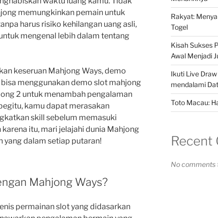
enghabiskan waktu luang kamu. Tidak
ahjong memungkinkan pemain untuk
Rakyat: Menya
pa harus risiko kehilangan uang asli,
Togel
ntuk mengenal lebih dalam tentang
Kisah Sukses 
Awal Menjadi 
akan keseruan Mahjong Ways, demo
Ikuti Live Draw
a bisa menggunakan demo slot mahjong
mendalami Dat
jong 2 untuk menambah pengalaman
Toto Macau: H
 begitu, kamu dapat merasakan
gkatkan skill sebelum memasuki
arena itu, mari jelajahi dunia Mahjong
Recent
yang dalam setiap putaran!
No comments t
engan Mahjong Ways?
enis permainan slot yang didasarkan