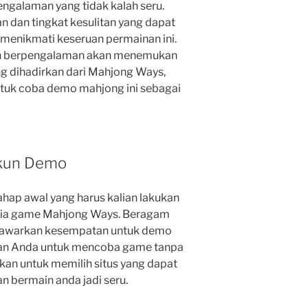
galaman yang tidak kalah seru.
n dan tingkat kesulitan yang dapat
 menikmati keseruan permainan ini.
in berpengalaman akan menemukan
g dihadirkan dari Mahjong Ways,
ntuk coba demo mahjong ini sebagai
kun Demo
hap awal yang harus kalian lakukan
dia game Mahjong Ways. Beragam
enawarkan kesempatan untuk demo
an Anda untuk mencoba game tanpa
kan untuk memilih situs yang dapat
 bermain anda jadi seru.