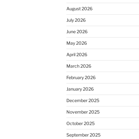
August 2026
July 2026
June 2026
May 2026
April 2026
March 2026
February 2026
January 2026
December 2025
November 2025
October 2025
September 2025