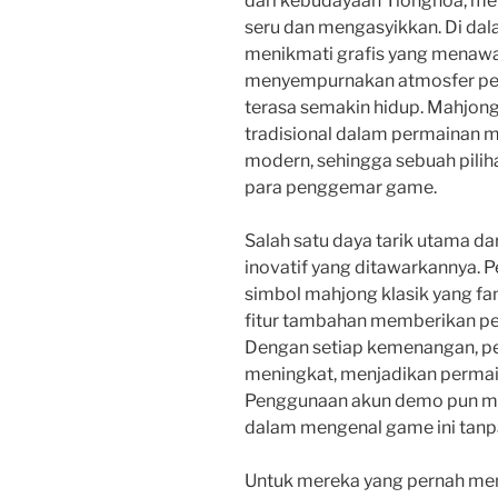
dari kebudayaan Tionghoa, m
seru dan mengasyikkan. Di dal
menikmati grafis yang menawa
menyempurnakan atmosfer per
terasa semakin hidup. Mahjo
tradisional dalam permainan 
modern, sehingga sebuah pili
para penggemar game.
Salah satu daya tarik utama d
inovatif yang ditawarkannya.
simbol mahjong klasik yang fa
fitur tambahan memberikan pe
Dengan setiap kemenangan, pe
meningkat, menjadikan permai
Penggunaan akun demo pun men
dalam mengenal game ini tan
Untuk mereka yang pernah me