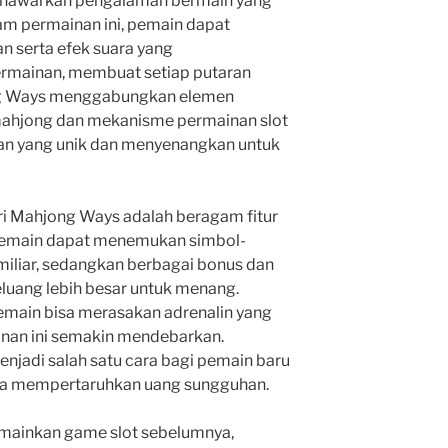
enawarkan pengalaman bermain yang
am permainan ini, pemain dapat
n serta efek suara yang
mainan, membuat setiap putaran
ng Ways menggabungkan elemen
mahjong dan mekanisme permainan slot
han yang unik dan menyenangkan untuk
ari Mahjong Ways adalah beragam fitur
 Pemain dapat menemukan simbol-
miliar, sedangkan berbagai bonus dan
luang lebih besar untuk menang.
main bisa merasakan adrenalin yang
nan ini semakin mendebarkan.
jadi salah satu cara bagi pemain baru
pa mempertaruhkan uang sungguhan.
mainkan game slot sebelumnya,