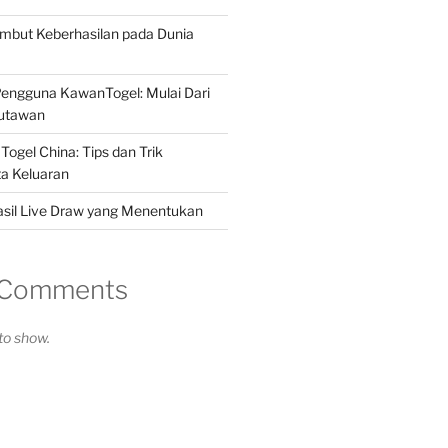
mbut Keberhasilan pada Dunia
Pengguna KawanTogel: Mulai Dari
Jutawan
 Togel China: Tips dan Trik
a Keluaran
asil Live Draw yang Menentukan
 Comments
o show.