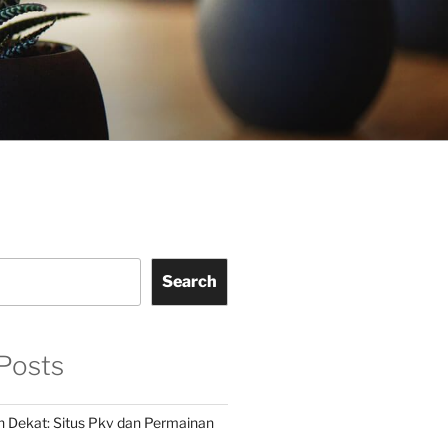
Search
Posts
 Dekat: Situs Pkv dan Permainan