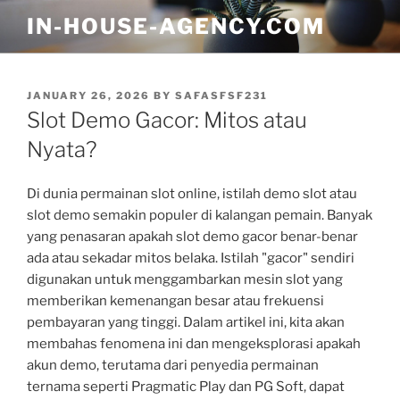
Skip
IN-HOUSE-AGENCY.COM
to
content
POSTED
JANUARY 26, 2026
BY
SAFASFSF231
ON
Slot Demo Gacor: Mitos atau
Nyata?
Di dunia permainan slot online, istilah demo slot atau
slot demo semakin populer di kalangan pemain. Banyak
yang penasaran apakah slot demo gacor benar-benar
ada atau sekadar mitos belaka. Istilah "gacor" sendiri
digunakan untuk menggambarkan mesin slot yang
memberikan kemenangan besar atau frekuensi
pembayaran yang tinggi. Dalam artikel ini, kita akan
membahas fenomena ini dan mengeksplorasi apakah
akun demo, terutama dari penyedia permainan
ternama seperti Pragmatic Play dan PG Soft, dapat