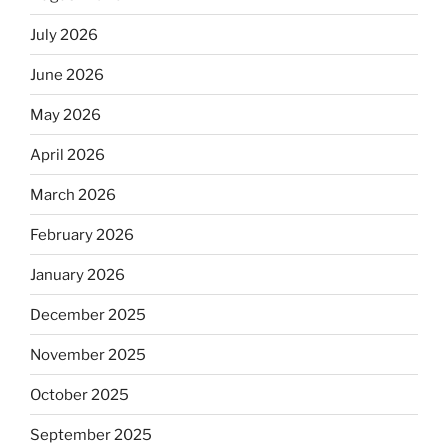
July 2026
June 2026
May 2026
April 2026
March 2026
February 2026
January 2026
December 2025
November 2025
October 2025
September 2025