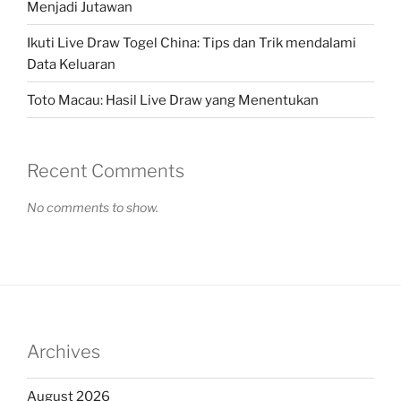
Menjadi Jutawan
Ikuti Live Draw Togel China: Tips dan Trik mendalami
Data Keluaran
Toto Macau: Hasil Live Draw yang Menentukan
Recent Comments
No comments to show.
Archives
August 2026