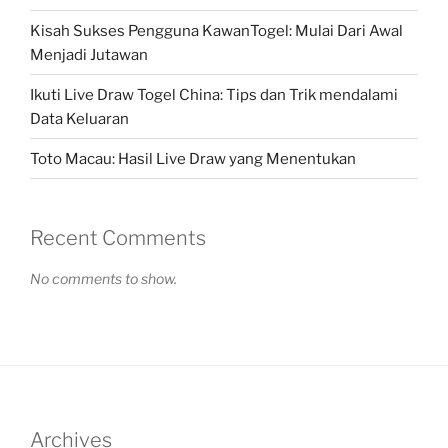
Kisah Sukses Pengguna KawanTogel: Mulai Dari Awal
Menjadi Jutawan
Ikuti Live Draw Togel China: Tips dan Trik mendalami
Data Keluaran
Toto Macau: Hasil Live Draw yang Menentukan
Recent Comments
No comments to show.
Archives