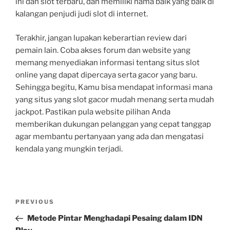
ini dan slot terbaru, dan memiliki nama baik yang baik di
kalangan penjudi judi slot di internet.
Terakhir, jangan lupakan keberartian review dari
pemain lain. Coba akses forum dan website yang
memang menyediakan informasi tentang situs slot
online yang dapat dipercaya serta gacor yang baru.
Sehingga begitu, Kamu bisa mendapat informasi mana
yang situs yang slot gacor mudah menang serta mudah
jackpot. Pastikan pula website pilihan Anda
memberikan dukungan pelanggan yang cepat tanggap
agar membantu pertanyaan yang ada dan mengatasi
kendala yang mungkin terjadi.
Post
Previous
PREVIOUS
navigation
Post
Metode Pintar Menghadapi Pesaing dalam IDN