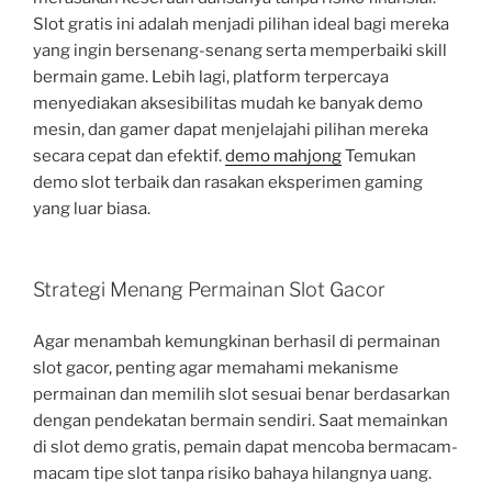
Slot gratis ini adalah menjadi pilihan ideal bagi mereka
yang ingin bersenang-senang serta memperbaiki skill
bermain game. Lebih lagi, platform terpercaya
menyediakan aksesibilitas mudah ke banyak demo
mesin, dan gamer dapat menjelajahi pilihan mereka
secara cepat dan efektif.
demo mahjong
Temukan
demo slot terbaik dan rasakan eksperimen gaming
yang luar biasa.
Strategi Menang Permainan Slot Gacor
Agar menambah kemungkinan berhasil di permainan
slot gacor, penting agar memahami mekanisme
permainan dan memilih slot sesuai benar berdasarkan
dengan pendekatan bermain sendiri. Saat memainkan
di slot demo gratis, pemain dapat mencoba bermacam-
macam tipe slot tanpa risiko bahaya hilangnya uang.