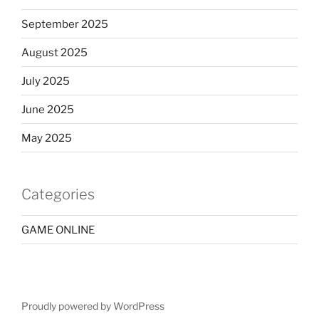
September 2025
August 2025
July 2025
June 2025
May 2025
Categories
GAME ONLINE
Proudly powered by WordPress