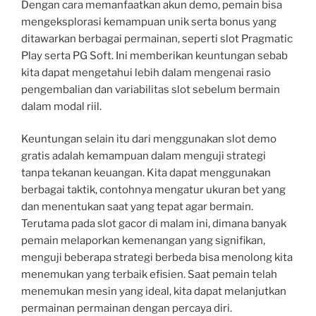
Dengan cara memanfaatkan akun demo, pemain bisa
mengeksplorasi kemampuan unik serta bonus yang
ditawarkan berbagai permainan, seperti slot Pragmatic
Play serta PG Soft. Ini memberikan keuntungan sebab
kita dapat mengetahui lebih dalam mengenai rasio
pengembalian dan variabilitas slot sebelum bermain
dalam modal riil.
Keuntungan selain itu dari menggunakan slot demo
gratis adalah kemampuan dalam menguji strategi
tanpa tekanan keuangan. Kita dapat menggunakan
berbagai taktik, contohnya mengatur ukuran bet yang
dan menentukan saat yang tepat agar bermain.
Terutama pada slot gacor di malam ini, dimana banyak
pemain melaporkan kemenangan yang signifikan,
menguji beberapa strategi berbeda bisa menolong kita
menemukan yang terbaik efisien. Saat pemain telah
menemukan mesin yang ideal, kita dapat melanjutkan
permainan permainan dengan percaya diri.