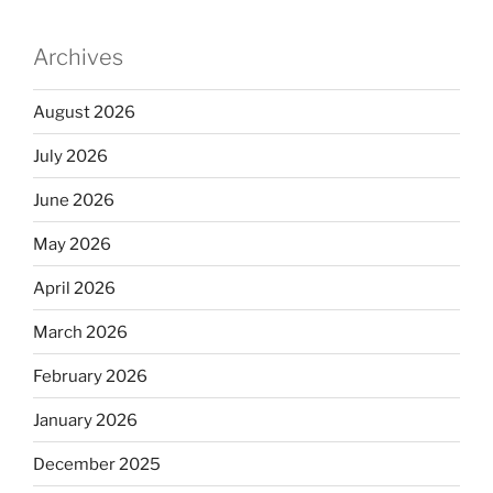
Archives
August 2026
July 2026
June 2026
May 2026
April 2026
March 2026
February 2026
January 2026
December 2025