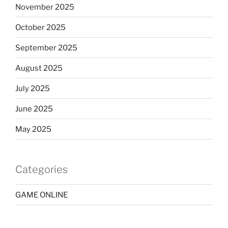
November 2025
October 2025
September 2025
August 2025
July 2025
June 2025
May 2025
Categories
GAME ONLINE