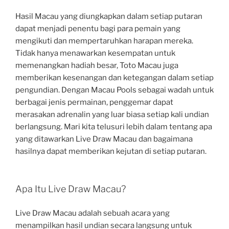
Hasil Macau yang diungkapkan dalam setiap putaran
dapat menjadi penentu bagi para pemain yang
mengikuti dan mempertaruhkan harapan mereka.
Tidak hanya menawarkan kesempatan untuk
memenangkan hadiah besar, Toto Macau juga
memberikan kesenangan dan ketegangan dalam setiap
pengundian. Dengan Macau Pools sebagai wadah untuk
berbagai jenis permainan, penggemar dapat
merasakan adrenalin yang luar biasa setiap kali undian
berlangsung. Mari kita telusuri lebih dalam tentang apa
yang ditawarkan Live Draw Macau dan bagaimana
hasilnya dapat memberikan kejutan di setiap putaran.
Apa Itu Live Draw Macau?
Live Draw Macau adalah sebuah acara yang
menampilkan hasil undian secara langsung untuk