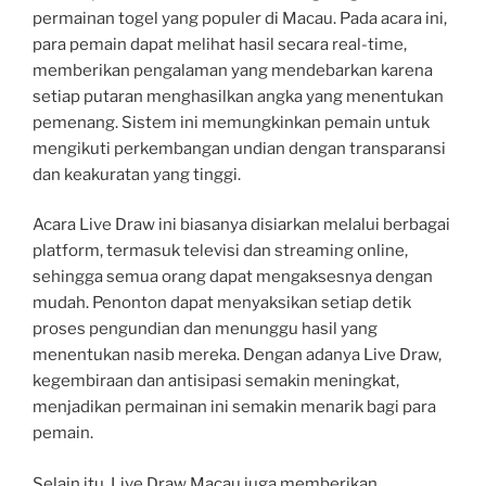
permainan togel yang populer di Macau. Pada acara ini,
para pemain dapat melihat hasil secara real-time,
memberikan pengalaman yang mendebarkan karena
setiap putaran menghasilkan angka yang menentukan
pemenang. Sistem ini memungkinkan pemain untuk
mengikuti perkembangan undian dengan transparansi
dan keakuratan yang tinggi.
Acara Live Draw ini biasanya disiarkan melalui berbagai
platform, termasuk televisi dan streaming online,
sehingga semua orang dapat mengaksesnya dengan
mudah. Penonton dapat menyaksikan setiap detik
proses pengundian dan menunggu hasil yang
menentukan nasib mereka. Dengan adanya Live Draw,
kegembiraan dan antisipasi semakin meningkat,
menjadikan permainan ini semakin menarik bagi para
pemain.
Selain itu, Live Draw Macau juga memberikan