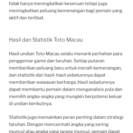
tidak hanya meningkatkan keseruan tetapi juga
meningkatkan peluang kemenangan bagi pemain yang
aktif dan terlibat.
Hasil dan Statistik Toto Macau
Hasil undian Toto Macau selalu menarik perhatian para
penggemar game dan taruhan. Setiap putaran
memberikan peluang baru untuk meraih kemenangan,
dan statistik dari hasil-hasil sebelumnya dapat
memberikan wawasan berharga. Hasil sebelumnya
dapat membantu pemain dalam menganalisis pola dan
memilih angka-angka yang mungkin berpotensi keluar
di undian berikutnya.
Statistik juga memainkan peran penting dalam strategi
taruhan. Dengan mencermati angka yang sering
muncul atau angka yang jarang muncul, pemain dapat