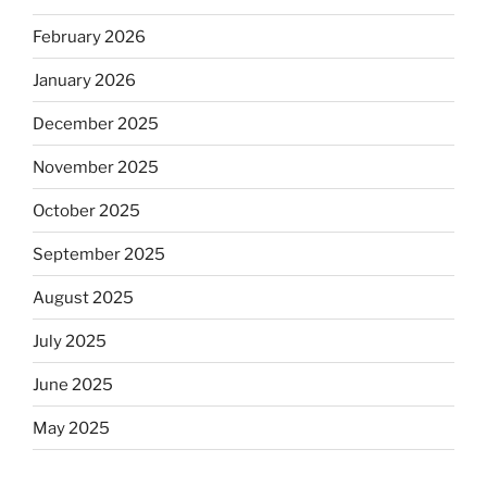
February 2026
January 2026
December 2025
November 2025
October 2025
September 2025
August 2025
July 2025
June 2025
May 2025