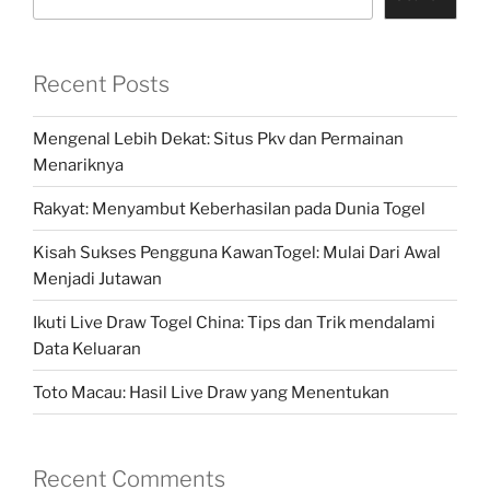
Recent Posts
Mengenal Lebih Dekat: Situs Pkv dan Permainan
Menariknya
Rakyat: Menyambut Keberhasilan pada Dunia Togel
Kisah Sukses Pengguna KawanTogel: Mulai Dari Awal
Menjadi Jutawan
Ikuti Live Draw Togel China: Tips dan Trik mendalami
Data Keluaran
Toto Macau: Hasil Live Draw yang Menentukan
Recent Comments