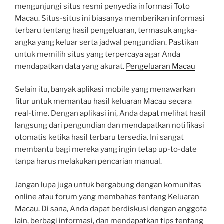
mengunjungi situs resmi penyedia informasi Toto
Macau. Situs-situs ini biasanya memberikan informasi
terbaru tentang hasil pengeluaran, termasuk angka-
angka yang keluar serta jadwal pengundian. Pastikan
untuk memilih situs yang terpercaya agar Anda
mendapatkan data yang akurat.
Pengeluaran Macau
Selain itu, banyak aplikasi mobile yang menawarkan
fitur untuk memantau hasil keluaran Macau secara
real-time. Dengan aplikasi ini, Anda dapat melihat hasil
langsung dari pengundian dan mendapatkan notifikasi
otomatis ketika hasil terbaru tersedia. Ini sangat
membantu bagi mereka yang ingin tetap up-to-date
tanpa harus melakukan pencarian manual.
Jangan lupa juga untuk bergabung dengan komunitas
online atau forum yang membahas tentang Keluaran
Macau. Di sana, Anda dapat berdiskusi dengan anggota
lain, berbagi informasi, dan mendapatkan tips tentang