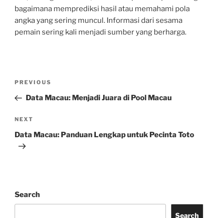
bagaimana memprediksi hasil atau memahami pola
angka yang sering muncul. Informasi dari sesama
pemain sering kali menjadi sumber yang berharga.
Post
Previous
PREVIOUS
navigation
Post
Data Macau: Menjadi Juara di Pool Macau
Next
NEXT
Post
Data Macau: Panduan Lengkap untuk Pecinta Toto
Search
Search