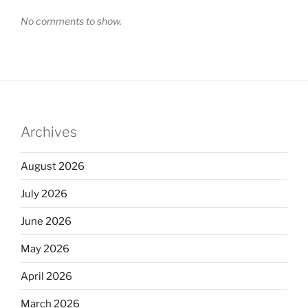
No comments to show.
Archives
August 2026
July 2026
June 2026
May 2026
April 2026
March 2026