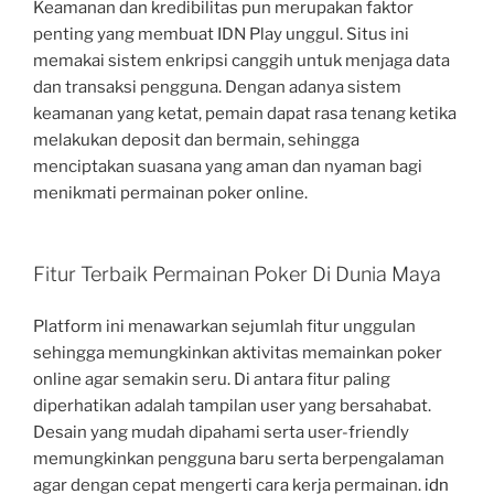
Keamanan dan kredibilitas pun merupakan faktor
penting yang membuat IDN Play unggul. Situs ini
memakai sistem enkripsi canggih untuk menjaga data
dan transaksi pengguna. Dengan adanya sistem
keamanan yang ketat, pemain dapat rasa tenang ketika
melakukan deposit dan bermain, sehingga
menciptakan suasana yang aman dan nyaman bagi
menikmati permainan poker online.
Fitur Terbaik Permainan Poker Di Dunia Maya
Platform ini menawarkan sejumlah fitur unggulan
sehingga memungkinkan aktivitas memainkan poker
online agar semakin seru. Di antara fitur paling
diperhatikan adalah tampilan user yang bersahabat.
Desain yang mudah dipahami serta user-friendly
memungkinkan pengguna baru serta berpengalaman
agar dengan cepat mengerti cara kerja permainan.
idn