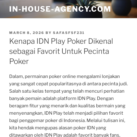
Skip
IN-HOUSE-AGENCY.COM
to
content
POSTED
MARCH 8, 2026
BY
SAFASFSF231
ON
Kenapa IDN Play Poker Dikenal
sebagai Favorit Untuk Pecinta
Poker
Dalam, permainan poker online mengalami lonjakan
yang sangat cepat popularitasnya di antara pecinta judi.
Salah satu kelas tempat yang telah mencuri perhatian
banyak pemain adalah platform IDN Play. Dengan
beragam fitur yang menarik dan kualitas bermain yang
menyenangkan, IDN Play telah menjadi pilihan favorit
bagi penggemar poker di Indonesia. Melalui tulisan ini,
kita hendak mengupas alasan poker IDN yang
ditawarkan oleh IDN Play adalah favorit banyak fans,