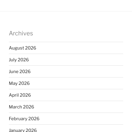
Archives
August 2026
July 2026
June 2026
May 2026
April 2026
March 2026
February 2026
January 2026