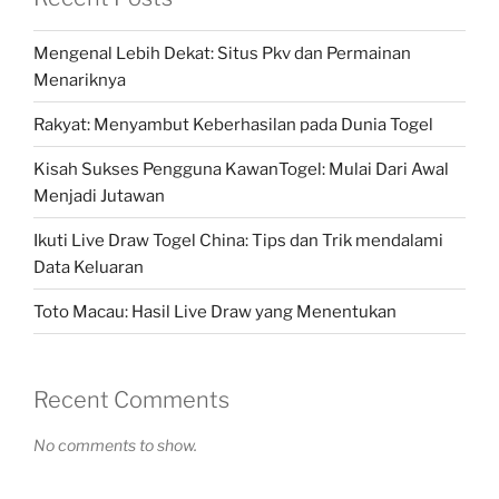
Mengenal Lebih Dekat: Situs Pkv dan Permainan
Menariknya
Rakyat: Menyambut Keberhasilan pada Dunia Togel
Kisah Sukses Pengguna KawanTogel: Mulai Dari Awal
Menjadi Jutawan
Ikuti Live Draw Togel China: Tips dan Trik mendalami
Data Keluaran
Toto Macau: Hasil Live Draw yang Menentukan
Recent Comments
No comments to show.