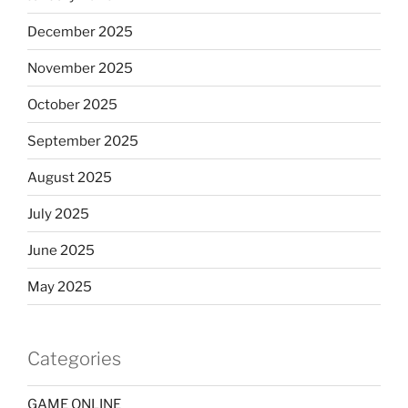
December 2025
November 2025
October 2025
September 2025
August 2025
July 2025
June 2025
May 2025
Categories
GAME ONLINE