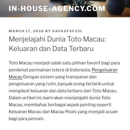
Skip
IN-HOUSE-AGENCY.COM
to
content
POSTED
MARCH 17, 2026
BY
SAFASFSF231
ON
Menjelajahi Dunia Toto Macau:
Keluaran dan Data Terbaru
Toto Macau menjadi salah satu pilihan favorit bagi para
penikmat permainan lotere di Indonesia.
Pengeluaran
Macau
Dengan sistem yang transparan dan
pengeluaran yang rutin, banyak orang tertarik untuk
mengikuti keluaran dan data terbaru dari Toto Macau.
Dalam artikel ini, kami akan menjelajahi dunia Toto
Macau, membahas berbagai aspek penting seperti
Keluaran Macau dan Macau Pools yang menjadi acuan
bagi para pemain.