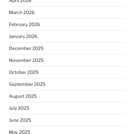
April 2026
March 2026
February 2026
January 2026
December 2025
November 2025
October 2025
September 2025
August 2025
July 2025
June 2025
May 2025