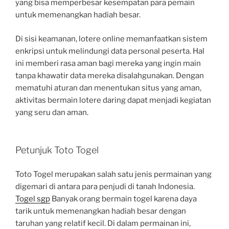
yang bisa memperbesar kesempatan para pemain
untuk memenangkan hadiah besar.
Di sisi keamanan, lotere online memanfaatkan sistem
enkripsi untuk melindungi data personal peserta. Hal
ini memberi rasa aman bagi mereka yang ingin main
tanpa khawatir data mereka disalahgunakan. Dengan
mematuhi aturan dan menentukan situs yang aman,
aktivitas bermain lotere daring dapat menjadi kegiatan
yang seru dan aman.
Petunjuk Toto Togel
Toto Togel merupakan salah satu jenis permainan yang
digemari di antara para penjudi di tanah Indonesia.
Togel sgp
Banyak orang bermain togel karena daya
tarik untuk memenangkan hadiah besar dengan
taruhan yang relatif kecil. Di dalam permainan ini,