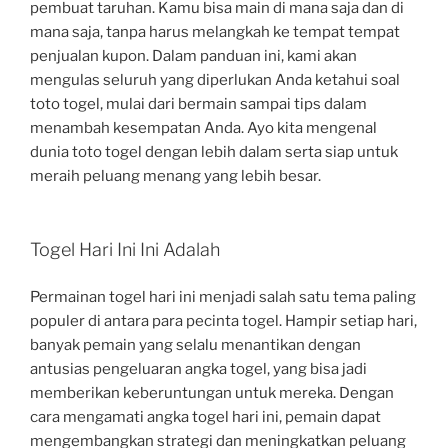
pembuat taruhan. Kamu bisa main di mana saja dan di
mana saja, tanpa harus melangkah ke tempat tempat
penjualan kupon. Dalam panduan ini, kami akan
mengulas seluruh yang diperlukan Anda ketahui soal
toto togel, mulai dari bermain sampai tips dalam
menambah kesempatan Anda. Ayo kita mengenal
dunia toto togel dengan lebih dalam serta siap untuk
meraih peluang menang yang lebih besar.
Togel Hari Ini Ini Adalah
Permainan togel hari ini menjadi salah satu tema paling
populer di antara para pecinta togel. Hampir setiap hari,
banyak pemain yang selalu menantikan dengan
antusias pengeluaran angka togel, yang bisa jadi
memberikan keberuntungan untuk mereka. Dengan
cara mengamati angka togel hari ini, pemain dapat
mengembangkan strategi dan meningkatkan peluang