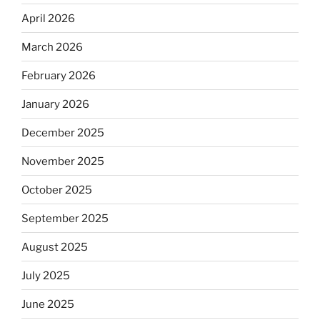
April 2026
March 2026
February 2026
January 2026
December 2025
November 2025
October 2025
September 2025
August 2025
July 2025
June 2025