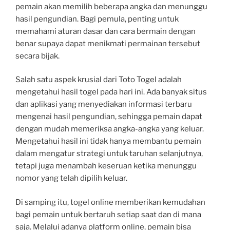
pemain akan memilih beberapa angka dan menunggu
hasil pengundian. Bagi pemula, penting untuk
memahami aturan dasar dan cara bermain dengan
benar supaya dapat menikmati permainan tersebut
secara bijak.
Salah satu aspek krusial dari Toto Togel adalah
mengetahui hasil togel pada hari ini. Ada banyak situs
dan aplikasi yang menyediakan informasi terbaru
mengenai hasil pengundian, sehingga pemain dapat
dengan mudah memeriksa angka-angka yang keluar.
Mengetahui hasil ini tidak hanya membantu pemain
dalam mengatur strategi untuk taruhan selanjutnya,
tetapi juga menambah keseruan ketika menunggu
nomor yang telah dipilih keluar.
Di samping itu, togel online memberikan kemudahan
bagi pemain untuk bertaruh setiap saat dan di mana
saja. Melalui adanya platform online, pemain bisa