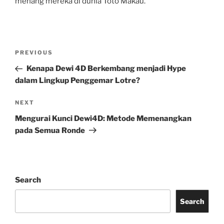
menang mereka di dunia Toto Makau.
Post
Previous
PREVIOUS
navigation
Post
Kenapa Dewi 4D Berkembang menjadi Hype
dalam Lingkup Penggemar Lotre?
Next
NEXT
Post
Mengurai Kunci Dewi4D: Metode Memenangkan
pada Semua Ronde
Search
Search