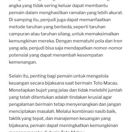
angka yang tidak sering keluar dapat membantu
pemain dalam menghasilkan ramalan yang lebih akurat.
Di samping itu, penjudi juga dapat memanfaatkan
metode taruhan yang berbeda, seperti taruhan
campuran atau taruhan silang, untuk memaksimalkan
kemungkinan mereka. Dengan mematuhi pola dan tren
yang ada, penjudi bisa saja mendapatkan nomor-nomor
potensial yang dapat menambah kesempatan
kemenangan.
Selain itu, penting bagi pemain untuk mengelola
keuangan secara bijaksana saat bermain Toto Macau.
Menetapkan bujet yang jelas dan tidak melebihi jumlah
yang telah ditentukan adalah tindakan krusial agar
pengalaman bermain tetap menyenangkan dan jangan
menciptakan masalah. Melalui kombinasi nasib baik,
taktik yang tepat, dan manajemen keuangan yang
bijaksana, pemain dapat meningkatkan kemungkinan