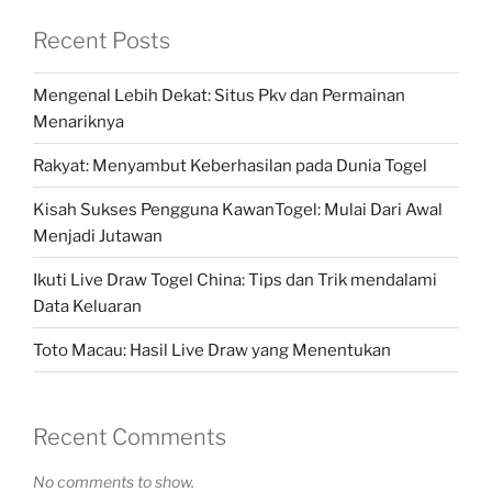
Recent Posts
Mengenal Lebih Dekat: Situs Pkv dan Permainan
Menariknya
Rakyat: Menyambut Keberhasilan pada Dunia Togel
Kisah Sukses Pengguna KawanTogel: Mulai Dari Awal
Menjadi Jutawan
Ikuti Live Draw Togel China: Tips dan Trik mendalami
Data Keluaran
Toto Macau: Hasil Live Draw yang Menentukan
Recent Comments
No comments to show.