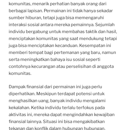
komunitas, menarik perhatian banyak orang dari
berbagai lapisan. Permainan ini tidak hanya sekadar
sumber hiburan, tetapi juga bisa memengaruhi
interaksi sosial antara mereka pemainnya. Sejumlah
individu bergabung untuk membahas taktik dan hasil,
menciptakan komunitas yang saat mendukung tetapi
juga bisa menciptakan kecanduan. Kesempatan ini
memberi tempat bagi pertemanan yang baru, namun
serta meningkatkan bahaya isu sosial seperti
contohnya kecurangan atau perselisihan di anggota
komunitas.
Dampak finansial dari permainan ini juga perlu
diperhatikan. Meskipun terdapat potensi untuk
menghasilkan uang, banyak individu mengalami
kekalahan. Ketika individu terlalu terfokus pada
aktivitas ini, mereka dapat mengindahkan kewajiban
finansial lainnya. Situasi ini bisa mengakibatkan
tekanan dan konflik dalam hubungan hubungan,