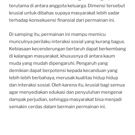
terutama di antara anggota keluarga. Dimensi tersebut
krusial untuk dibahas supaya masyarakat lebih sadar
terhadap konsekuensi finansial dari permainan ini.
Di samping itu, permainan ini mampu memicu
munculnya perilaku interaksi sosial yang kurang bagus.
Kebiasaan kecenderungan bertaruh dapat berkembang
di kalangan masyarakat, khususnya di antara kaum
muda yang mudah dipengaruhi. Pengaruh yang
demikian dapat berpotensi kepada kecanduan yang
lebih lebih berbahaya, merusak kualitas hidup hidup
dan interaksi sosial. Oleh karena itu, krusial bagi semua
agar menyediakan edukasi dan penyuluhan mengenai
dampak perjudian, sehingga masyarakat bisa menjadi
semakin cerdas dalam bermain permainan ini.
Post