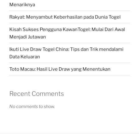
Menariknya
Rakyat: Menyambut Keberhasilan pada Dunia Togel
Kisah Sukses Pengguna KawanTogel: Mulai Dari Awal
Menjadi Jutawan
Ikuti Live Draw Togel China: Tips dan Trik mendalami
Data Keluaran
Toto Macau: Hasil Live Draw yang Menentukan
Recent Comments
No comments to show.