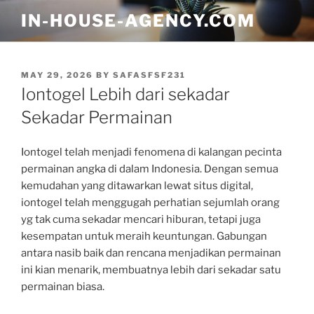
Skip
IN-HOUSE-AGENCY.COM
to
content
POSTED
MAY 29, 2026
BY
SAFASFSF231
ON
Iontogel Lebih dari sekadar
Sekadar Permainan
Iontogel telah menjadi fenomena di kalangan pecinta
permainan angka di dalam Indonesia. Dengan semua
kemudahan yang ditawarkan lewat situs digital,
iontogel telah menggugah perhatian sejumlah orang
yg tak cuma sekadar mencari hiburan, tetapi juga
kesempatan untuk meraih keuntungan. Gabungan
antara nasib baik dan rencana menjadikan permainan
ini kian menarik, membuatnya lebih dari sekadar satu
permainan biasa.