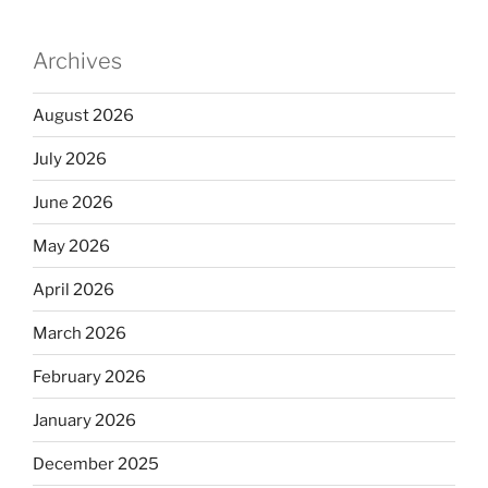
Archives
August 2026
July 2026
June 2026
May 2026
April 2026
March 2026
February 2026
January 2026
December 2025