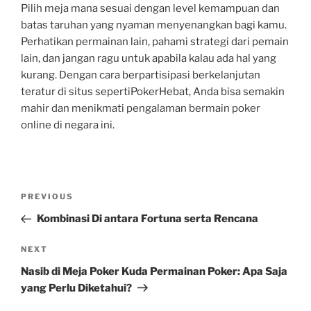
Pilih meja mana sesuai dengan level kemampuan dan
batas taruhan yang nyaman menyenangkan bagi kamu.
Perhatikan permainan lain, pahami strategi dari pemain
lain, dan jangan ragu untuk apabila kalau ada hal yang
kurang. Dengan cara berpartisipasi berkelanjutan
teratur di situs sepertiPokerHebat, Anda bisa semakin
mahir dan menikmati pengalaman bermain poker
online di negara ini.
Post
Previous
PREVIOUS
navigation
Post
Kombinasi Di antara Fortuna serta Rencana
Next
NEXT
Post
Nasib di Meja Poker Kuda Permainan Poker: Apa Saja
yang Perlu Diketahui?