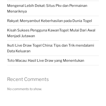
Mengenal Lebih Dekat: Situs Pkv dan Permainan
Menariknya
Rakyat: Menyambut Keberhasilan pada Dunia Togel
Kisah Sukses Pengguna KawanTogel: Mulai Dari Awal
Menjadi Jutawan
Ikuti Live Draw Togel China: Tips dan Trik mendalami
Data Keluaran
Toto Macau: Hasil Live Draw yang Menentukan
Recent Comments
No comments to show.