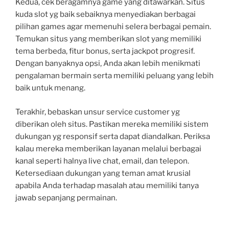
Kedua, cek beragamnya game yang ditawarkan. Situs
kuda slot yg baik sebaiknya menyediakan berbagai
pilihan games agar memenuhi selera berbagai pemain.
Temukan situs yang memberikan slot yang memiliki
tema berbeda, fitur bonus, serta jackpot progresif.
Dengan banyaknya opsi, Anda akan lebih menikmati
pengalaman bermain serta memiliki peluang yang lebih
baik untuk menang.
Terakhir, bebaskan unsur service customer yg
diberikan oleh situs. Pastikan mereka memiliki sistem
dukungan yg responsif serta dapat diandalkan. Periksa
kalau mereka memberikan layanan melalui berbagai
kanal seperti halnya live chat, email, dan telepon.
Ketersediaan dukungan yang teman amat krusial
apabila Anda terhadap masalah atau memiliki tanya
jawab sepanjang permainan.