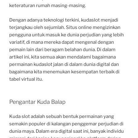
keteraturan rumah masing-masing.
Dengan adanya teknologi terkini, kudaslot menjadi
terjangkau oleh sejumlah. Situs online mengizinkan
pengguna untuk masuk ke dunia perjudian yang lebih
variatif, di mana mereka dapat mengenal dengan
pemain lain dari beragam belahan dunia. Di dalam
artikel ini, kita semua akan mendalami bagaimana
permainan kudaslot jalan di dalam dunia digital dan
bagaimana kita menemukan kesempatan terbaik di
tabel virtual itu.
Pengantar Kuda Balap
Kuda slot adalah sebuah bentuk permainan yang
semakin populer di kalangan penggemar perjudian di
dunia maya. Dalam era digital saat ini, banyak individu