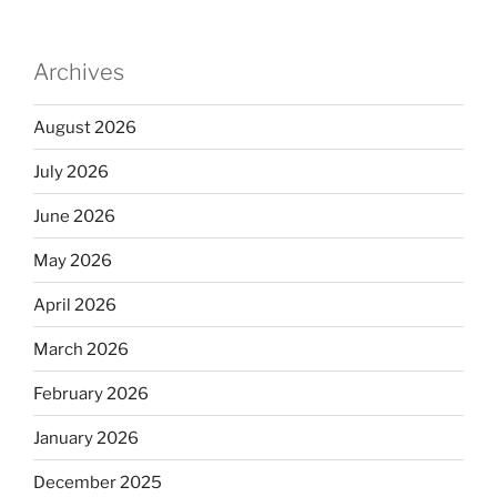
Archives
August 2026
July 2026
June 2026
May 2026
April 2026
March 2026
February 2026
January 2026
December 2025