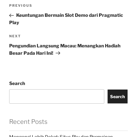
Post
Previous
PREVIOUS
navigation
Post
Keuntungan Bermain Slot Demo dari Pragmatic
Play
Next
NEXT
Post
Pengundian Langsung Macau: Menangkan Hadiah
Besar Pada Hari Ini!
Search
Search
Recent Posts
Mengenal Lebih Dekat: Situs Pkv dan Permainan