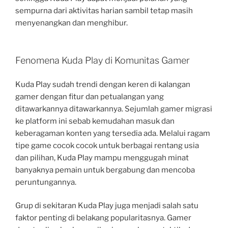
sempurna dari aktivitas harian sambil tetap masih
menyenangkan dan menghibur.
Fenomena Kuda Play di Komunitas Gamer
Kuda Play sudah trendi dengan keren di kalangan
gamer dengan fitur dan petualangan yang
ditawarkannya ditawarkannya. Sejumlah gamer migrasi
ke platform ini sebab kemudahan masuk dan
keberagaman konten yang tersedia ada. Melalui ragam
tipe game cocok cocok untuk berbagai rentang usia
dan pilihan, Kuda Play mampu menggugah minat
banyaknya pemain untuk bergabung dan mencoba
peruntungannya.
Grup di sekitaran Kuda Play juga menjadi salah satu
faktor penting di belakang popularitasnya. Gamer