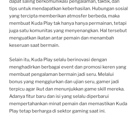
dapat saling berkomunikasi pengalaman, taktik, dan
tips untuk mendapatkan keberhasilan. Hubungan sosial
yang tercipta memberikan atmosfer berbeda, maka
membuat Kuda Play tak hanya hanya permainan, tetapi
juga satu komunitas yang menyenangkan. Hal tersebut
menguatkan ikatan antar pemain dan menambah
keseruan saat bermain.
Selain itu, Kuda Play selalu berinovasi dengan
menghadirkan berbagai event dan promosi keren yang
membuat pengalaman bermain jadi seru. Melalui
bonus yang menggiurkan dan ujian seru, gamer jadi
terpicu agar ikut dan menunjukkan game skill mereka.
Adanya fitur baru dan isi yang selalu diperbarui
mempertahankan minat pemain dan memastikan Kuda
Play tetap berharga di sektor gaming saat ini.