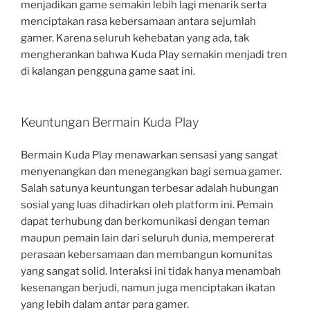
menjadikan game semakin lebih lagi menarik serta
menciptakan rasa kebersamaan antara sejumlah
gamer. Karena seluruh kehebatan yang ada, tak
mengherankan bahwa Kuda Play semakin menjadi tren
di kalangan pengguna game saat ini.
Keuntungan Bermain Kuda Play
Bermain Kuda Play menawarkan sensasi yang sangat
menyenangkan dan menegangkan bagi semua gamer.
Salah satunya keuntungan terbesar adalah hubungan
sosial yang luas dihadirkan oleh platform ini. Pemain
dapat terhubung dan berkomunikasi dengan teman
maupun pemain lain dari seluruh dunia, mempererat
perasaan kebersamaan dan membangun komunitas
yang sangat solid. Interaksi ini tidak hanya menambah
kesenangan berjudi, namun juga menciptakan ikatan
yang lebih dalam antar para gamer.