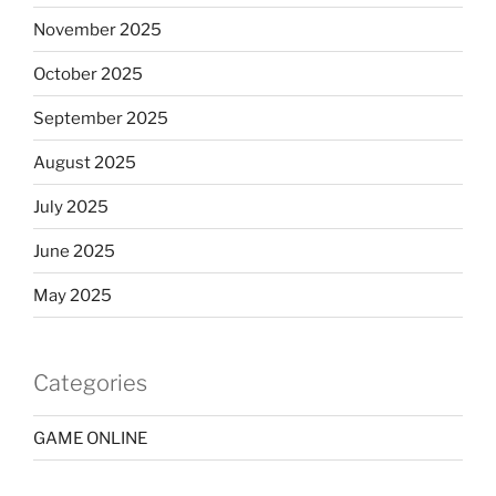
November 2025
October 2025
September 2025
August 2025
July 2025
June 2025
May 2025
Categories
GAME ONLINE