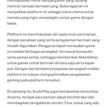
mendapatkan minat banyak gamer yang sedang
mencari sensasi bermain yang. Keberagaman ini
menjadikan platform ini sebagai solusi utama untuk
mereka yang ingin menjelajahi variasi game dengan
batas.
Platform ini memfokuskan diri pada mutu permainan,
dengan penataan yang serta pengalaman bermain yang
mudah digunakan. Pengguna dapat merasakan game
ini melalui berbagai perangkat, termasuk komputer
serta ponsel pintar, sehingga memberikan fleksibilitas
untuk gamer untuk bermain dimana saja serta kapan
pun. Dengan bertambahnya populasi perangkat mobile,
platform ini sukses mengoptimalkan pengalaman
gaming pada platform tersebut.
Di samping itu, Kuda Play juga menawarkan komunitas
dinamis, tempat para pemain dapat berinteraksi dan
membagikan pengalaman sendiri. Fitur sosial yang ada