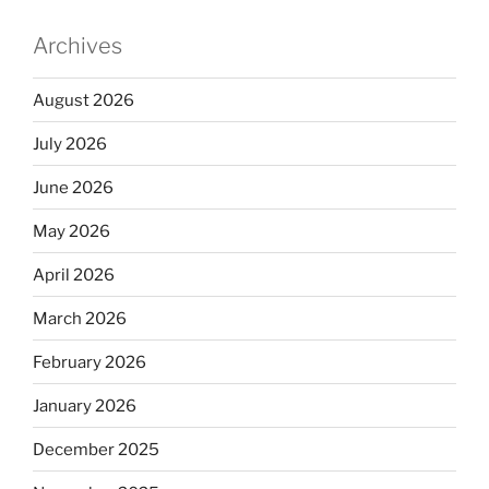
Archives
August 2026
July 2026
June 2026
May 2026
April 2026
March 2026
February 2026
January 2026
December 2025