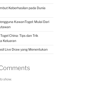
mbut Keberhasilan pada Dunia
Pengguna KawanTogel: Mulai Dari
Jutawan
 Togel China: Tips dan Trik
a Keluaran
asil Live Draw yang Menentukan
 Comments
o show.