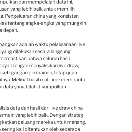
pulkan dan mempelajari data ini,
an yang lebih baik untuk memilih
. Pengeluaran china yang konsisten
las tentang angka-angka yang mungkin
sa depan.
imbangkan adalah waktu pelaksanaan live
 yang dilakukan secara langsung
memastikan bahwa seluruh hasil
caya. Dengan menyaksikan live draw,
 ketegangan permainan, tetapi juga
ilnya. Melihat hasil real-time membantu
data yang telah dikumpulkan
isis data dan hasil dari live draw china
rmain yang lebih baik. Dengan strategi
ngkatkan peluang mereka untuk menang.
 sering kali ditentukan oleh seberapa