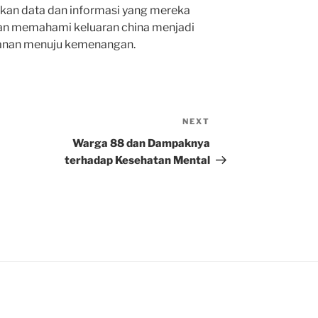
an data dan informasi yang mereka
dan memahami keluaran china menjadi
lanan menuju kemenangan.
NEXT
Next
Post
Warga 88 dan Dampaknya
terhadap Kesehatan Mental