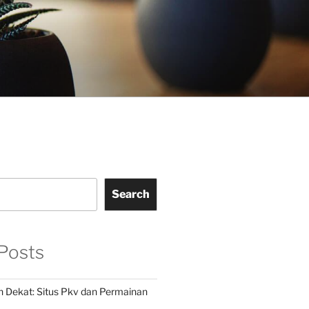
Search
Posts
 Dekat: Situs Pkv dan Permainan