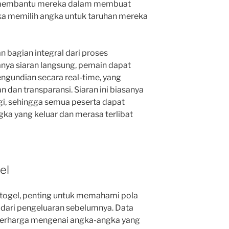
i membantu mereka dalam membuat
ika memilih angka untuk taruhan mereka
 bagian integral dari proses
nya siaran langsung, pemain dapat
ngundian secara real-time, yang
dan transparansi. Siaran ini biasanya
ggi, sehingga semua peserta dapat
gka yang keluar dan merasa terlibat
el
 togel, penting untuk memahami pola
 dari pengeluaran sebelumnya. Data
berharga mengenai angka-angka yang