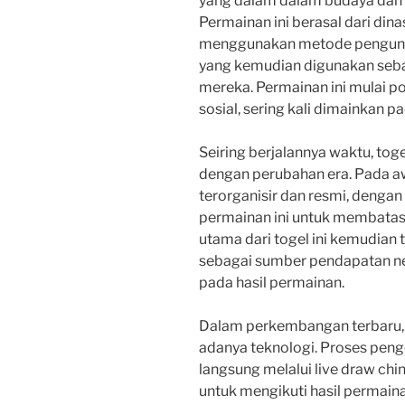
yang dalam dalam budaya dan 
Permainan ini berasal dari din
menggunakan metode pengundi
yang kemudian digunakan seba
mereka. Permainan ini mulai po
sosial, sering kali dimainkan p
Seiring berjalannya waktu, to
dengan perubahan era. Pada aw
terorganisir dan resmi, deng
permainan ini untuk membatasi 
utama dari togel ini kemudian t
sebagai sumber pendapatan ne
pada hasil permainan.
Dalam perkembangan terbaru,
adanya teknologi. Proses penge
langsung melalui live draw c
untuk mengikuti hasil permaina