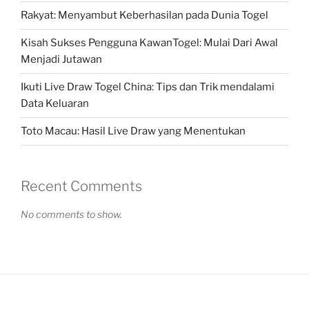
Rakyat: Menyambut Keberhasilan pada Dunia Togel
Kisah Sukses Pengguna KawanTogel: Mulai Dari Awal
Menjadi Jutawan
Ikuti Live Draw Togel China: Tips dan Trik mendalami
Data Keluaran
Toto Macau: Hasil Live Draw yang Menentukan
Recent Comments
No comments to show.