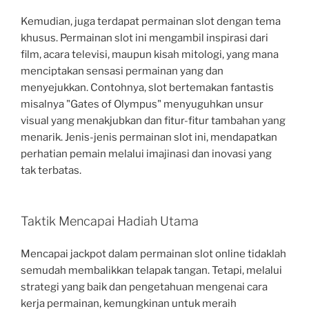
Kemudian, juga terdapat permainan slot dengan tema
khusus. Permainan slot ini mengambil inspirasi dari
film, acara televisi, maupun kisah mitologi, yang mana
menciptakan sensasi permainan yang dan
menyejukkan. Contohnya, slot bertemakan fantastis
misalnya "Gates of Olympus" menyuguhkan unsur
visual yang menakjubkan dan fitur-fitur tambahan yang
menarik. Jenis-jenis permainan slot ini, mendapatkan
perhatian pemain melalui imajinasi dan inovasi yang
tak terbatas.
Taktik Mencapai Hadiah Utama
Mencapai jackpot dalam permainan slot online tidaklah
semudah membalikkan telapak tangan. Tetapi, melalui
strategi yang baik dan pengetahuan mengenai cara
kerja permainan, kemungkinan untuk meraih