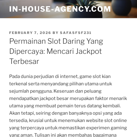
Skip
IN-HOUSE-AGENCY.COM
to
content
POSTED
FEBRUARY 7, 2026
BY
SAFASFSF231
ON
Permainan Slot Daring Yang
Dipercaya: Mencari Jackpot
Terbesar
Pada dunia perjudian di internet, game slot kian
terkenal serta menyandang pilihan utama untuk
sejumlah pengguna. Keseruan dan peluang
mendapatkan jackpot besar merupakan faktor menarik
utama yang membuat pemain terus datang kembali.
Akan tetapi, seiring dengan banyaknya opsi yang ada
tersedia, krusial untuk menemukan website slot online
yang terpercaya untuk memastikan experimen gaming
yang aman. Tulisan ini akan membahas bagaimana