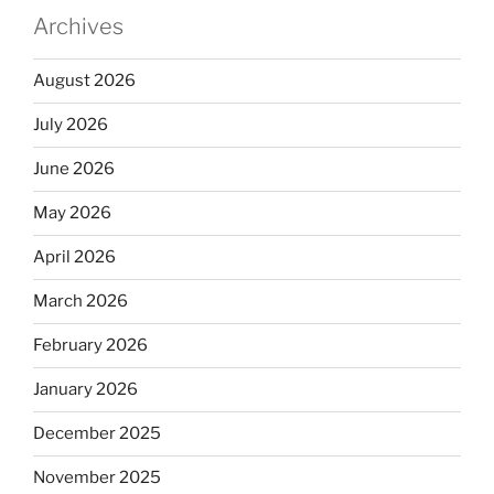
Archives
August 2026
July 2026
June 2026
May 2026
April 2026
March 2026
February 2026
January 2026
December 2025
November 2025