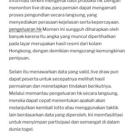
informasi terkini mengenai hasil produksi hk. Dengan
menonton live draw, para pemain dapat mengamati
proses pengundian secara langsung, yang
menyediakan perasaan kejelasan serta kepercayaan.
pengeluaran hk
Momen ini sungguh diharapkan oleh
banyak karena itu angka yang muncul diperlihatkan
pada layar merupakan hasil resmi dari kolam
Hongkong, dengan demikian mengurangi kemungkinan
penipuan.
Selain itu menawarkan data yang valid, live draw pun
dapat peserta untuk secepatnya melihat hasil
permainan dan menetapkan tindakan berikutnya.
Melalui memantau pengeluaran hk secara langsung,
mereka dapat cepat menentukan apakah akan
melanjutkan kembali lotto atau menggunakan taktik
lain berdasarkan data yang diperoleh. Ini memfasilitasi
untuk menyimpan partisipasi dan semangat di dalam
dunia togel.