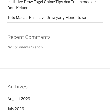
Ikuti Live Draw Togel China: Tips dan Trik mendalami
Data Keluaran
Toto Macau: Hasil Live Draw yang Menentukan
Recent Comments
No comments to show.
Archives
August 2026
July 2026