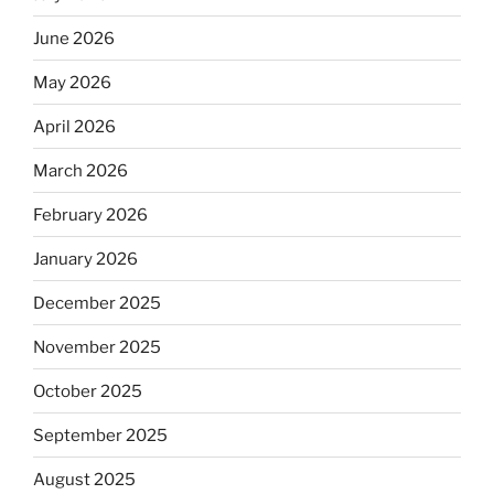
June 2026
May 2026
April 2026
March 2026
February 2026
January 2026
December 2025
November 2025
October 2025
September 2025
August 2025