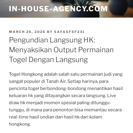
Skip
IN-HOUSE-AGENCY.COM
to
content
POSTED
MARCH 26, 2026
BY
SAFASFSF231
ON
Pengundian Langsung HK:
Menyaksikan Output Permainan
Togel Dengan Langsung
Togel Hongkong adalah salah satu permainan judi yang
sangat populer di Tanah Air. Setiap harinya, para
pencinta togel berbondong-bondong menantikan hasil
keluaran hk yang ditayangkan secara langsung. Live
draw hk menjadi momen spesial paling ditunggu-
tunggu, di mana para penonton bisa memantau secara
real-time hasil undian dan hasil hk dari kolam
hongkong.