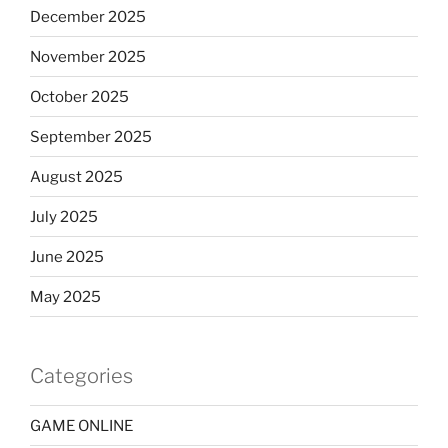
December 2025
November 2025
October 2025
September 2025
August 2025
July 2025
June 2025
May 2025
Categories
GAME ONLINE