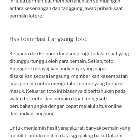
ini juga bermanfaat mempertahankan seimbangan
antara kesenangan dan tanggung jawab pribadi saat
bermain lotere.
Hasil dan Hasil Langsung Toto
Keluaran dan keluaran langsung togel adalah saat yang
ditunggu-tunggu oleh para pemain. Setiap, toto
Singapore menyajikan undiannya yang dapat
disaksikan secara langsung, memberikan kesempatan
bagi pemain untuk mengetahui nomor yang berhasil
masuk. Keluaran toto ini biasanya diberitahukan pada
waktu tertentu, dan pemain dapat mengikuti
perubahan angka dengan cepat melalui situs online
dan undian langsung.
Untuk menjamin hasil yang akurat, banyak pemain yang
memilih untuk melihat data sgp paling baru. Data ini