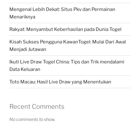
Mengenal Lebih Dekat: Situs Pkv dan Permainan
Menariknya
Rakyat: Menyambut Keberhasilan pada Dunia Togel
Kisah Sukses Pengguna KawanTogel: Mulai Dari Awal
Menjadi Jutawan
Ikuti Live Draw Togel China: Tips dan Trik mendalami
Data Keluaran
Toto Macau: Hasil Live Draw yang Menentukan
Recent Comments
No comments to show.