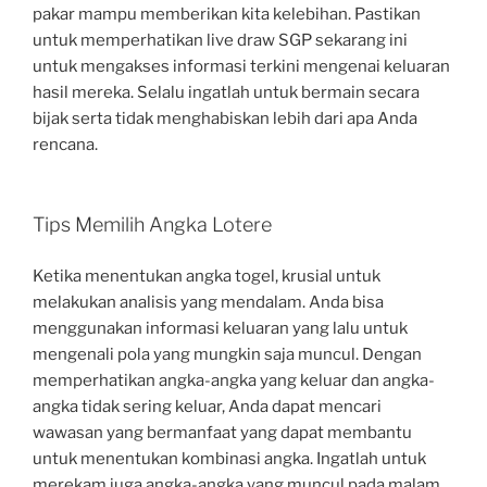
pakar mampu memberikan kita kelebihan. Pastikan
untuk memperhatikan live draw SGP sekarang ini
untuk mengakses informasi terkini mengenai keluaran
hasil mereka. Selalu ingatlah untuk bermain secara
bijak serta tidak menghabiskan lebih dari apa Anda
rencana.
Tips Memilih Angka Lotere
Ketika menentukan angka togel, krusial untuk
melakukan analisis yang mendalam. Anda bisa
menggunakan informasi keluaran yang lalu untuk
mengenali pola yang mungkin saja muncul. Dengan
memperhatikan angka-angka yang keluar dan angka-
angka tidak sering keluar, Anda dapat mencari
wawasan yang bermanfaat yang dapat membantu
untuk menentukan kombinasi angka. Ingatlah untuk
merekam juga angka-angka yang muncul pada malam