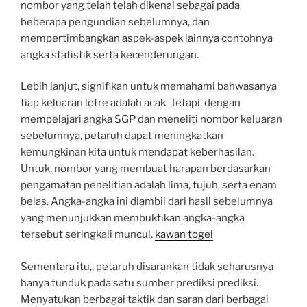
nombor yang telah telah dikenal sebagai pada
beberapa pengundian sebelumnya, dan
mempertimbangkan aspek-aspek lainnya contohnya
angka statistik serta kecenderungan.
Lebih lanjut, signifikan untuk memahami bahwasanya
tiap keluaran lotre adalah acak. Tetapi, dengan
mempelajari angka SGP dan meneliti nombor keluaran
sebelumnya, petaruh dapat meningkatkan
kemungkinan kita untuk mendapat keberhasilan.
Untuk, nombor yang membuat harapan berdasarkan
pengamatan penelitian adalah lima, tujuh, serta enam
belas. Angka-angka ini diambil dari hasil sebelumnya
yang menunjukkan membuktikan angka-angka
tersebut seringkali muncul.
kawan togel
Sementara itu,, petaruh disarankan tidak seharusnya
hanya tunduk pada satu sumber prediksi prediksi.
Menyatukan berbagai taktik dan saran dari berbagai