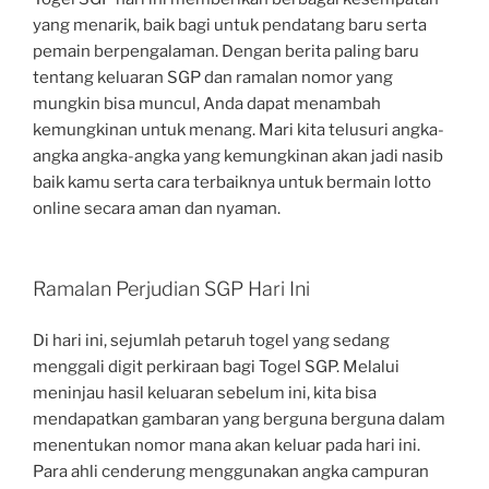
yang menarik, baik bagi untuk pendatang baru serta
pemain berpengalaman. Dengan berita paling baru
tentang keluaran SGP dan ramalan nomor yang
mungkin bisa muncul, Anda dapat menambah
kemungkinan untuk menang. Mari kita telusuri angka-
angka angka-angka yang kemungkinan akan jadi nasib
baik kamu serta cara terbaiknya untuk bermain lotto
online secara aman dan nyaman.
Ramalan Perjudian SGP Hari Ini
Di hari ini, sejumlah petaruh togel yang sedang
menggali digit perkiraan bagi Togel SGP. Melalui
meninjau hasil keluaran sebelum ini, kita bisa
mendapatkan gambaran yang berguna berguna dalam
menentukan nomor mana akan keluar pada hari ini.
Para ahli cenderung menggunakan angka campuran