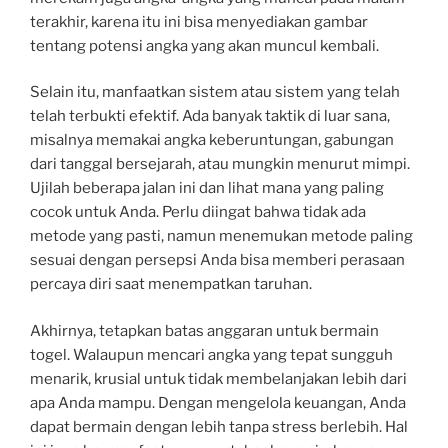
terakhir, karena itu ini bisa menyediakan gambar
tentang potensi angka yang akan muncul kembali.
Selain itu, manfaatkan sistem atau sistem yang telah
telah terbukti efektif. Ada banyak taktik di luar sana,
misalnya memakai angka keberuntungan, gabungan
dari tanggal bersejarah, atau mungkin menurut mimpi.
Ujilah beberapa jalan ini dan lihat mana yang paling
cocok untuk Anda. Perlu diingat bahwa tidak ada
metode yang pasti, namun menemukan metode paling
sesuai dengan persepsi Anda bisa memberi perasaan
percaya diri saat menempatkan taruhan.
Akhirnya, tetapkan batas anggaran untuk bermain
togel. Walaupun mencari angka yang tepat sungguh
menarik, krusial untuk tidak membelanjakan lebih dari
apa Anda mampu. Dengan mengelola keuangan, Anda
dapat bermain dengan lebih tanpa stress berlebih. Hal