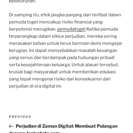
keseluruhan.
Di samping itu, efek jangka panjang dari terlibat dalam
pemuda togel mencakup risiko finansial yang
berpotensi merugikan.
pemudatogel
Ketika pemuda
terperangkap dalam siklus perjudian, mereka sering
merasakan beban untuk terus bermain demi mengejar
kerugian. Ini dapat menyebabkan masalah keuangan
yang serius dan berdampak pada hubungan pribadi
serta kesejahteraan keluarga. Untuk alasan tersebut,
krusial bagi masyarakat untuk memberikan edukasi
yang tepat mengenai risiko dan konsekuensi dari
perjudian di era digital ini.
Post
Previous
PREVIOUS
navigation
Post
Perjudian di Zaman Digital: Membuat Pulangan