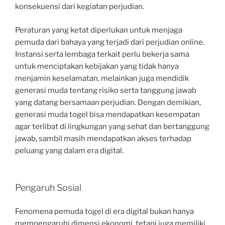
konsekuensi dari kegiatan perjudian.
Peraturan yang ketat diperlukan untuk menjaga
pemuda dari bahaya yang terjadi dari perjudian online.
Instansi serta lembaga terkait perlu bekerja sama
untuk menciptakan kebijakan yang tidak hanya
menjamin keselamatan, melainkan juga mendidik
generasi muda tentang risiko serta tanggung jawab
yang datang bersamaan perjudian. Dengan demikian,
generasi muda togel bisa mendapatkan kesempatan
agar terlibat di lingkungan yang sehat dan bertanggung
jawab, sambil masih mendapatkan akses terhadap
peluang yang dalam era digital.
Pengaruh Sosial
Fenomena pemuda togel di era digital bukan hanya
mempengaruhi dimensi ekonomi, tetapi juga memiliki