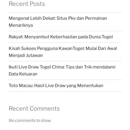
Recent Posts
Mengenal Lebih Dekat: Situs Pkv dan Permainan
Menariknya
Rakyat: Menyambut Keberhasilan pada Dunia Togel
Kisah Sukses Pengguna KawanTogel: Mulai Dari Awal
Menjadi Jutawan
Ikuti Live Draw Togel China: Tips dan Trik mendalami
Data Keluaran
Toto Macau: Hasil Live Draw yang Menentukan
Recent Comments
No comments to show.