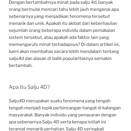
Dengan bertambahnya minat pada salju 4d, banyak
orang bermulai mencari tahu lebih jauh mengenai apa
sebenarnya yang menjadikan fenomena tersebut
menarik dan unik. Apakah itu akibat dari keberhasilan
sejumlah orang beberapa individu dalam pemakaian
sistem tersebut, atau apakah ada faktor lain yang
memengaruhi minat terhadapnya? Di dalam artikel ini,
kami akan membahas secara lebih mendalam tentang
salju4d dan alasan di balik popularitasnya semakin
bertambah.
Apa Itu Salju 4D?
Salju4D merupakan suatu fenomena yang tengah
tengah menjadi topik perbincangan hangat di kalangan
masyarakat. Banyak individu yang penasaran dengan
apa sebenarnya Salju 4D serta kenapa istilah ini
teramat menarik perhatian. Salju 4D seringkali