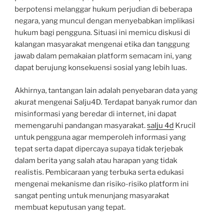
berpotensi melanggar hukum perjudian di beberapa
negara, yang muncul dengan menyebabkan implikasi
hukum bagi pengguna. Situasi ini memicu diskusi di
kalangan masyarakat mengenai etika dan tanggung
jawab dalam pemakaian platform semacam ini, yang
dapat berujung konsekuensi sosial yang lebih luas.
Akhirnya, tantangan lain adalah penyebaran data yang
akurat mengenai Salju4D. Terdapat banyak rumor dan
misinformasi yang beredar di internet, ini dapat
memengaruhi pandangan masyarakat.
salju 4d
Krucil
untuk pengguna agar memperoleh informasi yang
tepat serta dapat dipercaya supaya tidak terjebak
dalam berita yang salah atau harapan yang tidak
realistis. Pembicaraan yang terbuka serta edukasi
mengenai mekanisme dan risiko-risiko platform ini
sangat penting untuk menunjang masyarakat
membuat keputusan yang tepat.