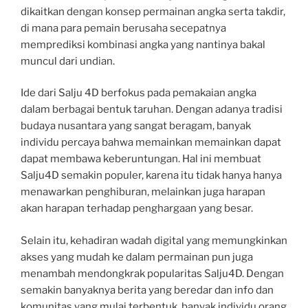
dikaitkan dengan konsep permainan angka serta takdir,
di mana para pemain berusaha secepatnya
memprediksi kombinasi angka yang nantinya bakal
muncul dari undian.
Ide dari Salju 4D berfokus pada pemakaian angka
dalam berbagai bentuk taruhan. Dengan adanya tradisi
budaya nusantara yang sangat beragam, banyak
individu percaya bahwa memainkan memainkan dapat
dapat membawa keberuntungan. Hal ini membuat
Salju4D semakin populer, karena itu tidak hanya hanya
menawarkan penghiburan, melainkan juga harapan
akan harapan terhadap penghargaan yang besar.
Selain itu, kehadiran wadah digital yang memungkinkan
akses yang mudah ke dalam permainan pun juga
menambah mendongkrak popularitas Salju4D. Dengan
semakin banyaknya berita yang beredar dan info dan
komunitas yang mulai terbentuk, banyak individu orang