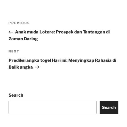
Post
Previous
PREVIOUS
navigation
Post
Anak muda Lotere: Prospek dan Tantangan di
Zaman Daring
Next
NEXT
Post
Prediksi angka togel Hari ini: Menyingkap Rahasia di
Balik angka
Search
Search