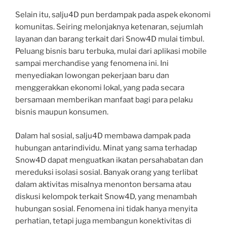
Selain itu, salju4D pun berdampak pada aspek ekonomi
komunitas. Seiring melonjaknya ketenaran, sejumlah
layanan dan barang terkait dari Snow4D mulai timbul.
Peluang bisnis baru terbuka, mulai dari aplikasi mobile
sampai merchandise yang fenomena ini. Ini
menyediakan lowongan pekerjaan baru dan
menggerakkan ekonomi lokal, yang pada secara
bersamaan memberikan manfaat bagi para pelaku
bisnis maupun konsumen.
Dalam hal sosial, salju4D membawa dampak pada
hubungan antarindividu. Minat yang sama terhadap
Snow4D dapat menguatkan ikatan persahabatan dan
mereduksi isolasi sosial. Banyak orang yang terlibat
dalam aktivitas misalnya menonton bersama atau
diskusi kelompok terkait Snow4D, yang menambah
hubungan sosial. Fenomena ini tidak hanya menyita
perhatian, tetapi juga membangun konektivitas di