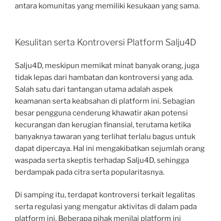
antara komunitas yang memiliki kesukaan yang sama.
Kesulitan serta Kontroversi Platform Salju4D
Salju4D, meskipun memikat minat banyak orang, juga
tidak lepas dari hambatan dan kontroversi yang ada.
Salah satu dari tantangan utama adalah aspek
keamanan serta keabsahan di platform ini. Sebagian
besar pengguna cenderung khawatir akan potensi
kecurangan dan kerugian finansial, terutama ketika
banyaknya tawaran yang terlihat terlalu bagus untuk
dapat dipercaya. Hal ini mengakibatkan sejumlah orang
waspada serta skeptis terhadap Salju4D, sehingga
berdampak pada citra serta popularitasnya.
Di samping itu, terdapat kontroversi terkait legalitas
serta regulasi yang mengatur aktivitas di dalam pada
platform ini. Beberapa pihak menilai platform ini