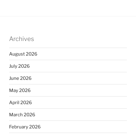
Archives
August 2026
July 2026
June 2026
May 2026
April 2026
March 2026
February 2026