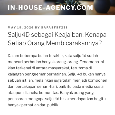
Skip
IN-HOUSE-AGENCY.COM
to
content
POSTED
MAY 19, 2026
BY
SAFASFSF231
ON
Salju4D sebagai Keajaiban: Kenapa
Setiap Orang Membicarakannya?
Dalam beberapa bulan terakhir, kata salju4d sudah
mencuri perhatian banyak orang-orang. Fenomena ini
kian terkenal di antara masyarakat, terutama di
kalangan penggemar permainan. Salju 4d bukan hanya
sebuah istilah, melainkan juga telah menjadi komponen
dari percakapan sehari-hari, baik itu pada media sosial
ataupun di aneka komunitas. Banyak orang yang
penasaran mengapa salju 4d bisa mendapatkan begitu
banyak perhatian dari publik.